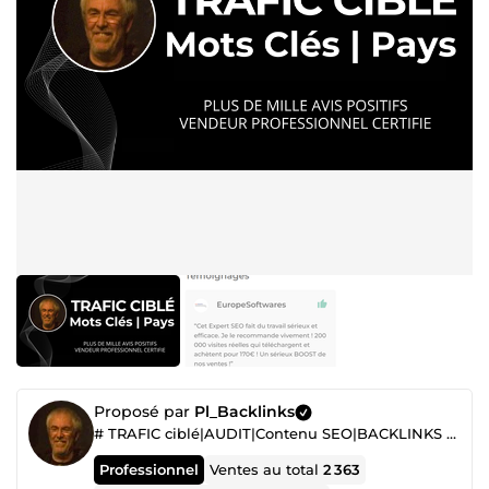
Proposé par
Pl_Backlinks
# TRAFIC ciblé|AUDIT|Contenu SEO|BACKLINKS de Qualité|AUTORITE de Site Garanti|REFERENCEMENT
Professionnel
Ventes au total
2 363