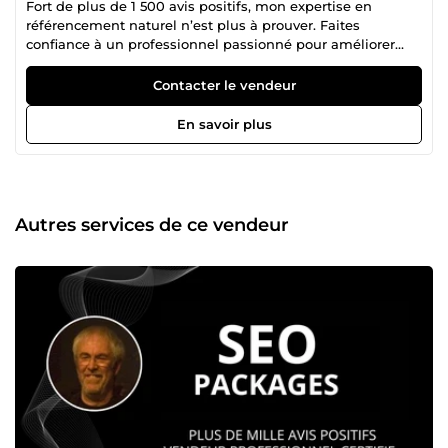
Fort de plus de 1 500 avis positifs, mon expertise en
référencement naturel n’est plus à prouver. Faites
confiance à un professionnel passionné pour améliorer
votre visibilité et attirer un trafic qualifié sur vos
plateformes en ligne. Mon expérience dans le numérique
Contacter le vendeur
remonte aux débuts de l’informatique. Dès les années 80,
j’assistais à l’émergence des premiers ordinateurs
En savoir plus
personnels, bien avant l’avènement d’Internet. J’ai débuté
ma carrière en banque, travaillant avec l’un des premiers
IBM PC, entre disquettes et DOS, tout en suivant de près
l’évolution technologique. Ces décennies d’immersion
dans l’univers digital m’ont permis d’acquérir une
Autres services de ce vendeur
expertise solide en analyse de trafic web, stratégies de
netlinking et optimisation SEO. J’ai également eu
l’opportunité de collaborer avec des experts des États-Unis,
berceau de l’innovation technologique, pour affiner mes
compétences. 🔍 Mon credo : attirer du trafic ciblé et
qualifié. Quel que soit votre support — site web, page
Facebook ou chaîne YouTube —, votre succès repose sur
votre capacité à capter l’attention des bons visiteurs. En
utilisant des techniques comme l’audit SEO, l’optimisation
on-page, et la création de backlinks, je m’engage à
transformer votre présence en ligne pour en faire une
référence incontournable dans votre domaine. En dehors