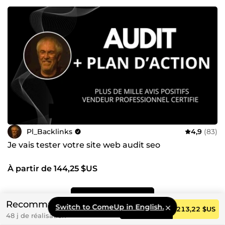
Pl_Backlinks
4,9
(83)
Je vais tester votre site web audit seo
À partir de 144,25 $US
Voir tous ses services
Recommandé
Switch to ComeUp in English.
Commander
213,22 $US
48 j de réalisation