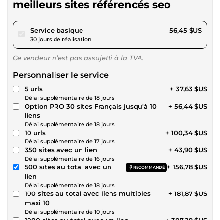
meilleurs sites référencés seo
pour 52,02 $US
Service basique
56,45 $US
30 jours de réalisation
Ce vendeur n’est pas assujetti à la TVA.
Personnaliser le service
5 urls
+ 37,63 $US
Délai supplémentaire de 18 jours
Option PRO 30 sites Français jusqu'à 10
+ 56,44 $US
liens
Délai supplémentaire de 18 jours
10 urls
+ 100,34 $US
Délai supplémentaire de 17 jours
350 sites avec un lien
+ 43,90 $US
Délai supplémentaire de 16 jours
500 sites au total avec un
+ 156,78 $US
RECOMMANDÉ
lien
Délai supplémentaire de 18 jours
100 sites au total avec liens multiples
+ 181,87 $US
maxi 10
Délai supplémentaire de 10 jours
1000 sites au total avec un lien
+ 307,29 $US