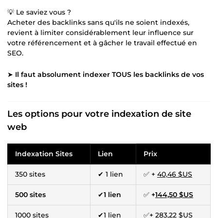
💡 Le saviez vous ?
Acheter des backlinks sans qu'ils ne soient indexés,
revient à limiter considérablement leur influence sur
votre référencement et à gâcher le travail effectué en
SEO.
➤
Il faut absolument indexer TOUS les backlinks de vos
sites !
Les options pour votre indexation de site
web
Indexation Sites
Lien
Prix
350 sites
✔ 1 lien
✅ +
40,46 $US
500 sites
✔
1 lien
✅
+
144,50 $US
1000 sites
✔1 lien
✅+
283,22 $US