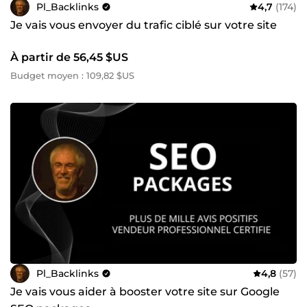
Pl_Backlinks
4,7
(174)
Une autre façon de cultiver créativité et rigueur au
quotidien ! 📩 Prêt à booster votre référencement ?
Je vais vous envoyer du trafic ciblé sur votre site
N’hésitez pas à me contacter pour toute question ou pour
discuter de vos objectifs. Ensemble, nous ferons de votre
À partir de 56,45 $US
site un acteur clé de votre secteur. – Pierre
Budget moyen : 109,82 $US
Pl_Backlinks
4,8
(57)
Je vais vous aider à booster votre site sur Google