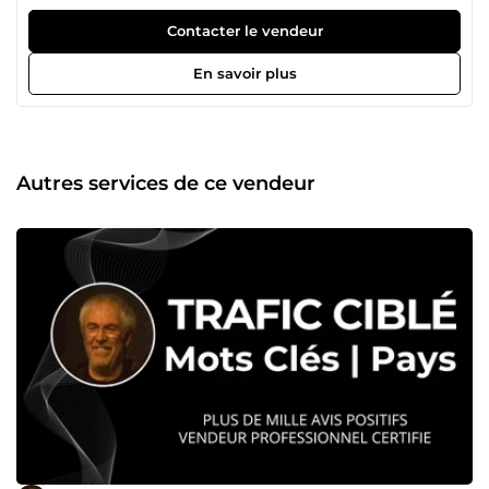
votre visibilité et attirer un trafic qualifié sur vos
plateformes en ligne. Mon expérience dans le numérique
Contacter le vendeur
remonte aux débuts de l’informatique. Dès les années 80,
j’assistais à l’émergence des premiers ordinateurs
En savoir plus
personnels, bien avant l’avènement d’Internet. J’ai débuté
ma carrière en banque, travaillant avec l’un des premiers
IBM PC, entre disquettes et DOS, tout en suivant de près
l’évolution technologique. Ces décennies d’immersion
dans l’univers digital m’ont permis d’acquérir une
Autres services de ce vendeur
expertise solide en analyse de trafic web, stratégies de
netlinking et optimisation SEO. J’ai également eu
l’opportunité de collaborer avec des experts des États-Unis,
berceau de l’innovation technologique, pour affiner mes
compétences. 🔍 Mon credo : attirer du trafic ciblé et
qualifié. Quel que soit votre support — site web, page
Facebook ou chaîne YouTube —, votre succès repose sur
votre capacité à capter l’attention des bons visiteurs. En
utilisant des techniques comme l’audit SEO, l’optimisation
on-page, et la création de backlinks, je m’engage à
transformer votre présence en ligne pour en faire une
référence incontournable dans votre domaine. En dehors
de mes projets professionnels, je nourris une passion pour
la musique. Je suis bassiste dans deux groupes : un
hommage aux Beatles et un groupe rock des années 60.