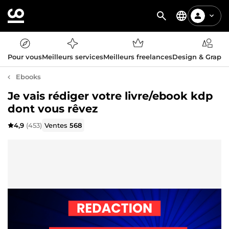
Pour vous
Meilleurs services
Meilleurs freelances
Design & Graph
Ebooks
Je vais rédiger votre livre/ebook kdp
dont vous rêvez
4,9
(453)
Ventes
568