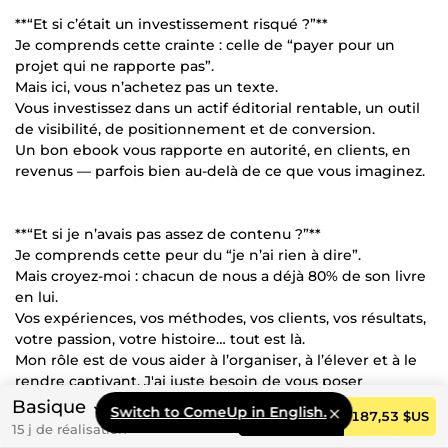
**“Et si c’était un investissement risqué ?”**
Je comprends cette crainte : celle de “payer pour un
projet qui ne rapporte pas”.
Mais ici, vous n’achetez pas un texte.
Vous investissez dans un actif éditorial rentable, un outil
de visibilité, de positionnement et de conversion.
Un bon ebook vous rapporte en autorité, en clients, en
revenus — parfois bien au-delà de ce que vous imaginez.
**“Et si je n’avais pas assez de contenu ?”**
Je comprends cette peur du “je n’ai rien à dire”.
Mais croyez-moi : chacun de nous a déjà 80% de son livre
en lui.
Vos expériences, vos méthodes, vos clients, vos résultats,
votre passion, votre histoire… tout est là.
Mon rôle est de vous aider à l’organiser, à l’élever et à le
rendre captivant. J'ai juste besoin de vous poser
quelques questions.
Basique
Switch to ComeUp in English.
Commander
187,53 $US
15 j de réalisation