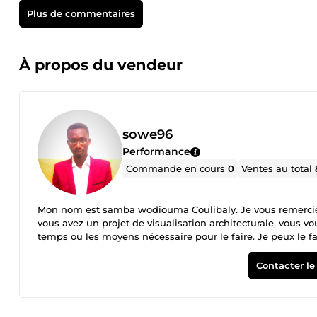
Plus de commentaires
À propos du vendeur
sowe96
Performance
Commande en cours
0
Ventes au total
Mon nom est samba wodiouma Coulibaly. Je vous remercie d'a
vous avez un projet de visualisation architecturale, vous vo
temps ou les moyens nécessaire pour le faire. Je peux le f
école nationale d'architecte de Rabat, j’ai eu à développer 
travaille dans la société soudanaise, un cabinet d'archite
Contacter le
l'architecture et de l'architecture d'intérieur. Je maitrise l
logiciels de visualisation.