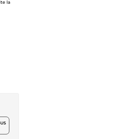
te la
$US