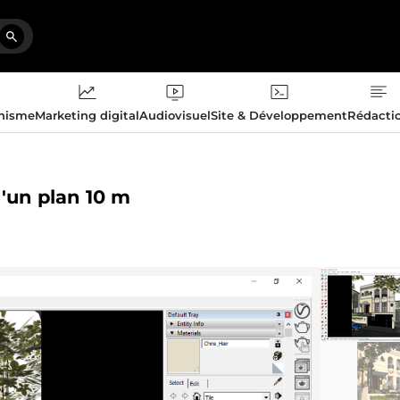
phisme
Marketing digital
Audiovisuel
Site & Développement
Rédacti
d'un plan 10 m