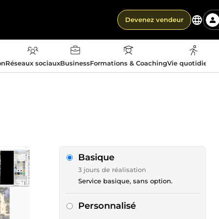
Devenez vendeur
on
Réseaux sociaux
Business
Formations & Coaching
Vie quotidienn
Basique
3 jours de réalisation
Service basique, sans option.
Personnalisé