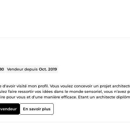
80
Vendeur depuis
Oct. 2019
voir visité mon profil. Vous voulez concevoir un projet architectu
ulez faire ressortir vos idées dans le monde sensoriel, vous n'avez p
aire pour vous et d'une manière efficace. Etant un architecte diplô
plusieurs projets durant cursus scolaire et en dehors. Actuellement 
cture basé au Mali. J’ai beaucoup d'expériences dans le domaine de
 vendeur
En savoir plus
es différents logiciels du dessin 2d, de la modélisation 3d et ainsi qu