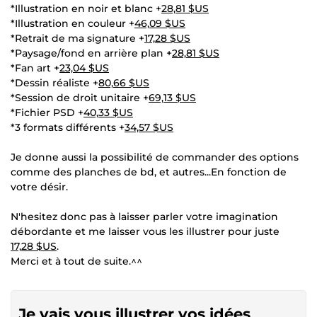
*Illustration en noir et blanc +
28,81 $US
*Illustration en couleur +
46,09 $US
*Retrait de ma signature +
17,28 $US
*Paysage/fond en arrière plan +
28,81 $US
*Fan art +
23,04 $US
*Dessin réaliste +
80,66 $US
*Session de droit unitaire +
69,13 $US
*Fichier PSD +
40,33 $US
*3 formats différents +
34,57 $US
Je donne aussi la possibilité de commander des options
comme des planches de bd, et autres...En fonction de
votre désir.
N'hesitez donc pas à laisser parler votre imagination
débordante et me laisser vous les illustrer pour juste
17,28 $US
.
Merci et à tout de suite.^^
Je vais vous illustrer vos idées