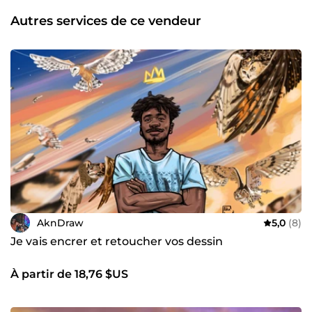
rendu artistique. Mes comptes LinkedIn (AKANNI AXEL-
LOÏC) et Behance (AKANNI AXEL-LOÏC) attestent la valeur
Autres services de ce vendeur
et la qualité de mes travaux. Ayant déjà à mon actif plus
de 200 ventes sur ce site, laissez moi vous proposer des
concepts art de qualité à des prix défiant toute
concurrence. Disponible 24/24h et pour des travaux à long
terme.
AknDraw
5,0
(8)
Je vais encrer et retoucher vos dessin
À partir de 18,76 $US