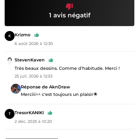
1 avis négatif
Krizmo
6 août 2026 à 12:30
StevenKaven
Très beaux dessins. Comme d'habitude. Merci !
25 juil. 2026 à 12:53
Réponse de AknDraw
Merciii^^ c'est toujours un plaisir🌟
TresorKANIKI
2 déc. 2025 à 10:20