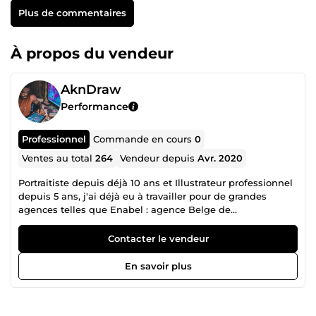
Plus de commentaires
À propos du vendeur
AknDraw
Performance
Professionnel
Commande en cours
0
Ventes au total
264
Vendeur depuis
Avr. 2020
Portraitiste depuis déjà 10 ans et Illustrateur professionnel
depuis 5 ans, j'ai déjà eu à travailler pour de grandes
agences telles que Enabel : agence Belge de
développement et la GIZ au Bénin pour le compte du
ministère fédéral de la Coopération économique et du
Contacter le vendeur
développement. Je suis actuellement une formation
complète en animation 2D à Sème City en partenariat avec
En savoir plus
Gobelins Paris, la plus grande école d’animation au
monde. Je fais preuve de créativité alliée à une grande
capacité d'adaptation pour vous proposer le meilleur