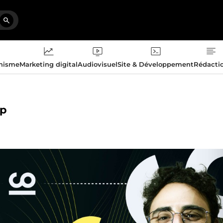
phisme
Marketing digital
Audiovisuel
Site & Développement
Rédacti
up