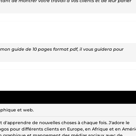
tant de montrer votre travail à vos clients et de leur parler
 mon guide de 10 pages format pdf, il vous guidera pour
aphique et web.
et d'apprendre de nouvelles choses à chaque fois. J'adore le
ogos pour différents clients en Europe, en Afrique et en Amér
ption graphique et mangement des médias sociaux avec de