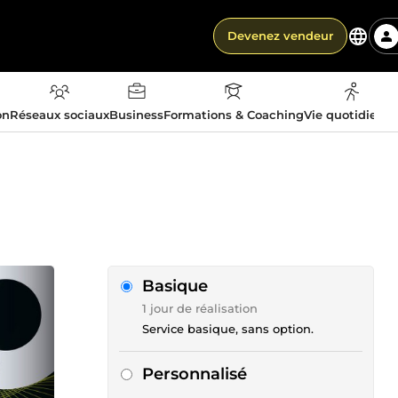
Devenez vendeur
on
Réseaux sociaux
Business
Formations & Coaching
Vie quotidienn
Basique
1 jour de réalisation
Service basique, sans option.
Personnalisé