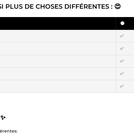
PLUS DE CHOSES DIFFÉRENTES : 😍
🟢
✅
✅
✅
✅
✅
 ✨
érentes: