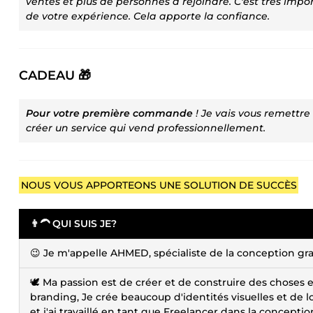
ventes et plus de personnes à rejoindre. C'est très impor
de votre expérience. Cela apporte la confiance.
CADEAU 🎁
Pour votre première commande
! Je vais vous remettre
créer un service qui vend professionnellement.
NOUS VOUS APPORTEONS UNE SOLUTION DE SUCCÈS
👨🦱 QUI SUIS JE?
😉 Je m'appelle AHMED, spécialiste de la conception gr
🕊 Ma passion est de créer et de construire des choses 
branding, Je crée beaucoup d'identités visuelles et de l
et j'ai travaillé en tant que Freelancer dans la conce