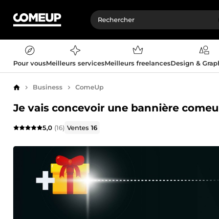
Pour vous
Meilleurs services
Meilleurs freelances
Design & Gra
Business
ComeUp
Accueil
Je vais concevoir une bannière come
5,0
(16)
Ventes
16