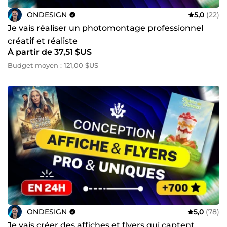
ONDESIGN
5,0
(22)
Je vais réaliser un photomontage professionnel
créatif et réaliste
À partir de 37,51 $US
Budget moyen : 121,00 $US
ONDESIGN
5,0
(78)
Je vais créer des affiches et flyers qui captent