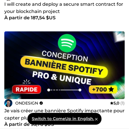
I will create and deploy a secure smart contract for
your blockchain project
À partir de 187,54 $US
ONDESIGN
5,0
(1)
Je vais créer une bannière Spotify impactante pour
capter plus découtes
Switch to ComeUp in English.
À partir de 93,78 $US