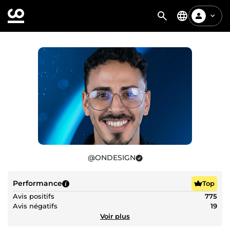
@
ONDESIGN
Performance
Top
Avis positifs
775
Avis négatifs
19
Voir plus