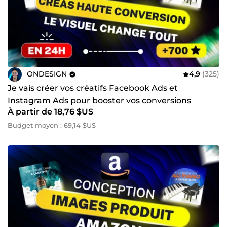
destinées à capter l'attention de votre audience et à
promouvoir efficacement vos produits ou services.
Chaque collaboration repose sur une approche
personnalisée, une communication transparente et une
véritable vision business. Mon objectif n'est pas
simplement de livrer un projet, mais de créer des
solutions digitales qui génèrent de la valeur, des clients
ONDESIGN
4,9
(325)
et une croissance durable pour votre activité.
Je vais créer vos créatifs Facebook Ads et
Instagram Ads pour booster vos conversions
À partir de 18,76 $US
Budget moyen : 69,14 $US