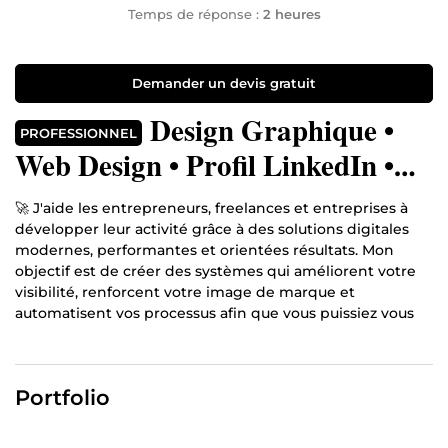
Temps de réponse :
2 heures
Demander un devis gratuit
Design Graphique •
PROFESSIONNEL
Web Design • Profil LinkedIn •
Automatisation
🚀 J'aide les entrepreneurs, freelances et entreprises à
développer leur activité grâce à des solutions digitales
modernes, performantes et orientées résultats. Mon
objectif est de créer des systèmes qui améliorent votre
visibilité, renforcent votre image de marque et
automatisent vos processus afin que vous puissiez vous
concentrer sur votre croissance.
Spécialisé en
Web Design
et
Design Graphique
, je
conçois des interfaces modernes, des identités visuelles
Portfolio
professionnelles et des supports de communication qui
inspirent confiance et convertissent vos visiteurs en