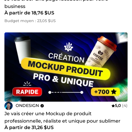
business
À partir de 18,76 $US
Budget moyen : 23,05 $US
ONDESIGN
5,0
(4)
Je vais créer une Mockup de produit
professionnelle, réaliste et unique pour sublimer
À partir de 31,26 $US
votre marque