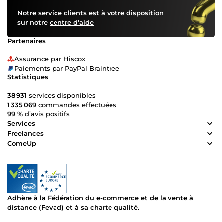
de 8 ans d’expertise dans le web et le e-commerce Travail
Notre service clients est à votre disposition
professionnel et soigné Solutions évolutives adaptées à
sur notre
centre d’aide
vos objectifs Respect des délais Assistance et
accompagnement personnalisés Excellent rapport
Partenaires
qualité/prix 🎯 Mon objectif : vous livrer un site performant,
rentable et prêt à l’emploi, même si vous débutez. 👉
Assurance par Hiscox
Contactez-moi pour discuter de votre projet.
Paiements par PayPal Braintree
Statistiques
38 931
services disponibles
1 335 069
commandes effectuées
99 %
d’avis positifs
Services
Freelances
ComeUp
Adhère à la Fédération du e-commerce et de la vente à
distance (Fevad) et à sa charte qualité.