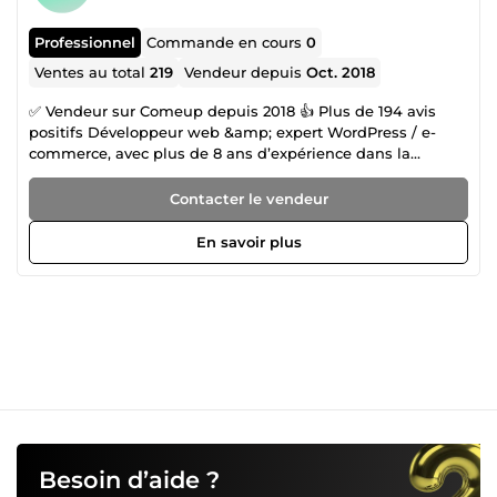
Professionnel
Commande en cours
0
Ventes au total
219
Vendeur depuis
Oct. 2018
✅ Vendeur sur Comeup depuis 2018 👍 Plus de 194 avis
positifs Développeur web &amp; expert WordPress / e-
commerce, avec plus de 8 ans d’expérience dans la
création de sites web professionnels, boutiques e-
commerce, plateformes d’affiliation et systèmes
Contacter le vendeur
automatisés. J’accompagne particuliers, entrepreneurs et
entreprises dans la mise en place de solutions digitales
En savoir plus
clés en main, performantes, sécurisées et optimisées pour
le référencement (SEO). 🔧 Mes domaines d’expertise :
Création de sites WordPress premium (vitrine, blog,
magazine) Boutiques e-commerce (WooCommerce,
Shopify, abonnements, multi-vendeurs) Sites d’affiliation
(Amazon, eBay, AliExpress – autopilot) Installation &amp;
configuration de thèmes premium (Astra, Avada,
OceanWP, Divi) Elementor Pro &amp; optimisation du
design SEO (Rank Math, Yoast, optimisation technique)
Sécurité, migration et correction de bugs WordPress Email
marketing &amp; automatisation Plugins WordPress
Besoin d’aide ?
&amp; solutions sur mesure 💡 Pourquoi me choisir ? Plus