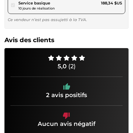
pour 173,59 $US
Service basique
188,34 $US
10 jours de réalisation
Ce vendeur n’est pas assujetti à la TVA.
Avis des clients
5,0
(2)
2 avis positifs
Aucun avis négatif