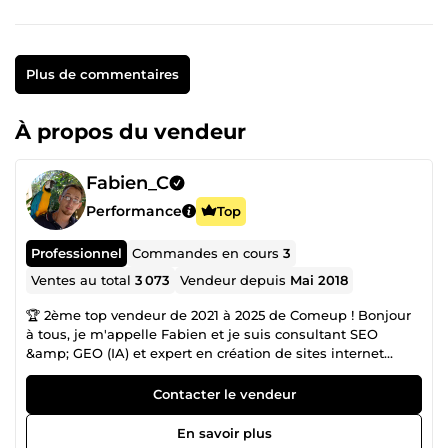
Plus de commentaires
À propos du vendeur
Fabien_C
Performance
Top
Professionnel
Commandes en cours
3
Ventes au total
3 073
Vendeur depuis
Mai 2018
🏆 2ème top vendeur de 2021 à 2025 de Comeup ! Bonjour
à tous, je m'appelle Fabien et je suis consultant SEO
&amp; GEO (IA) et expert en création de sites internet
WordPress, avec plus de 15 ans d’expérience dans le
digital. Diplômé en marketing digital, j’accompagne les
Contacter le vendeur
entreprises, indépendants et entrepreneurs qui souhaitent
développer leur visibilité sur Google et les intelligences
En savoir plus
artificielles comme ChatGPT ou Gemini, attirer davantage