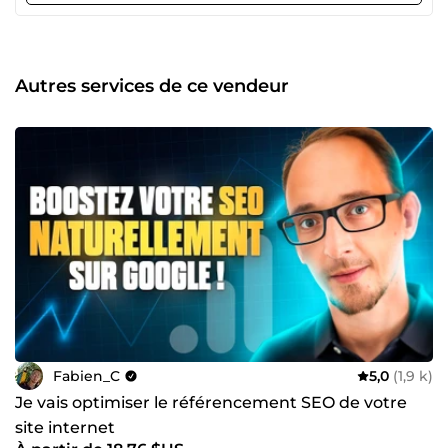
de visiteurs qualifiés et transformer leur site internet en
véritable levier de développement. Je peux vous
accompagner dans votre stratégie SEO, l’optimisation de
votre visibilité sur les IA grâce au GEO, mais également
Autres services de ce vendeur
dans la création, la refonte et l’optimisation de votre site
WordPress. Mon objectif n’est pas simplement de vous
livrer une prestation technique : je cherche avant tout à
comprendre votre activité, vos objectifs et vos clients afin
de vous proposer des solutions concrètes, adaptées et
orientées résultats. Vous souhaitez améliorer votre
visibilité, développer votre trafic ou créer un site internet
professionnel et performant ? Contactez-moi et discutons
ensemble de votre projet !
Fabien_C
5,0
(1,9 k)
Je vais optimiser le référencement SEO de votre
site internet