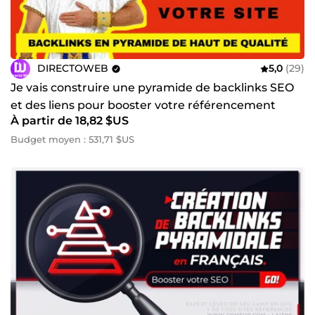
DIRECTOWEB
5,0
(29)
Je vais construire une pyramide de backlinks SEO
et des liens pour booster votre référencement
À partir de 18,82 $US
Google
Budget moyen : 531,71 $US