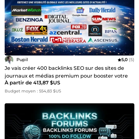
Pupil
5,0
(5)
Je vais créer 400 backlinks SEO sur des sites de
journaux et médias premium pour booster votre
À partir de 413,87 $US
autorité
Budget moyen : 554,83 $US