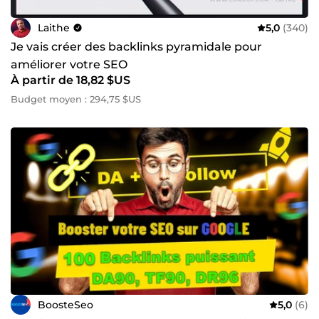
Laithe
5,0
(340)
Je vais créer des backlinks pyramidale pour
améliorer votre SEO
À partir de 18,82 $US
Budget moyen : 294,75 $US
BoosteSeo
5,0
(6)