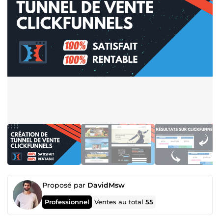
Proposé par
DavidMsw
Professionnel
Ventes au total
55