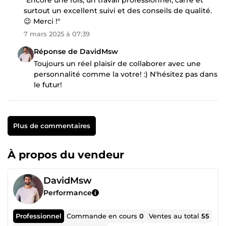
surtout un excellent suivi et des conseils de qualité.
😉 Merci !"
7 mars 2025 à 07:39
Réponse de DavidMsw
Toujours un réel plaisir de collaborer avec une
personnalité comme la votre! :) N'hésitez pas dans
le futur!
Plus de commentaires
À propos du vendeur
DavidMsw
Performance
Professionnel
Commande en cours
0
Ventes au total
55