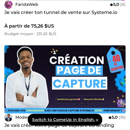
FaridaWeb
5,0
(6)
Je vais créer ton tunnel de vente sur Systeme.io
À partir de 75,26 $US
Budget moyen : 231,20 $US
Modeste_Tunnels
5,0
(16)
Switch to ComeUp in English.
Je vais créer votre page de capture ou landing