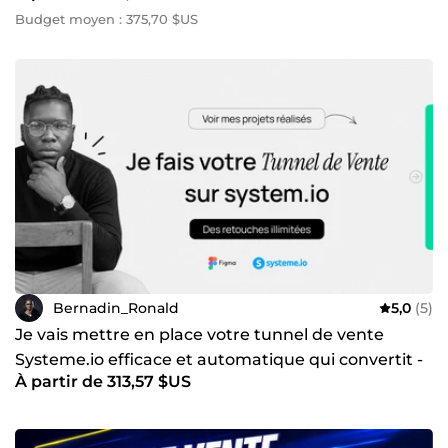
Budget moyen : 375,70 $US
Bernadin_Ronald
5,0
(5)
Je vais mettre en place votre tunnel de vente
Systeme.io efficace et automatique qui convertit -
À partir de 313,57 $US
UX/UI pro