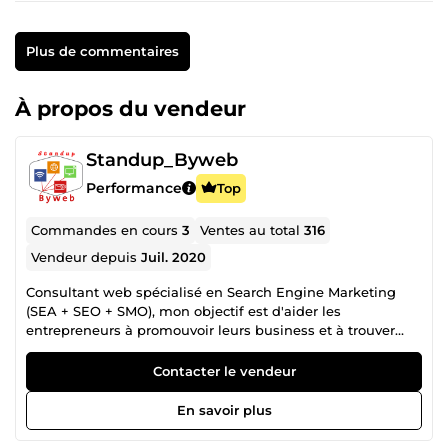
Plus de commentaires
À propos du vendeur
Standup_Byweb
Performance
Top
Commandes en cours
3
Ventes au total
316
Vendeur depuis
Juil. 2020
Consultant web spécialisé en Search Engine Marketing
(SEA + SEO + SMO), mon objectif est d'aider les
entrepreneurs à promouvoir leurs business et à trouver
plus de clients à travers diverses sources du web.
Comment ? Entouré d'une équipe d'experts marketing
Contacter le vendeur
digital, nous sommes à votre écoute en vous proposant un
vrai partenariat pour parvenir à l'excellence de vos
En savoir plus
ambitions. Déléguez-nous vos tâches divers pour mieux
vous concentrez sur vos domaines d'activités. Nous