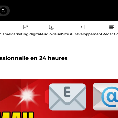
phisme
Marketing digital
Audiovisuel
Site & Développement
Rédacti
essionnelle en 24 heures