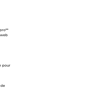
pro**
e web
n pour
 de