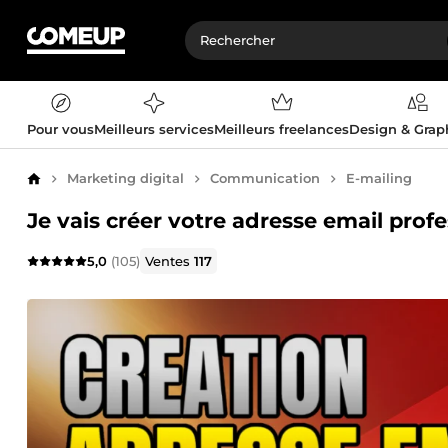
Pour vous
Meilleurs services
Meilleurs freelances
Design & Gra
Marketing digital
Communication
E-mailing
Accueil
Je vais créer votre adresse email prof
5,0
(105)
Ventes
117