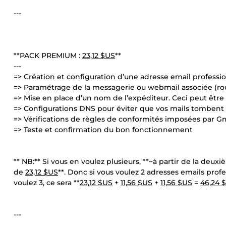
---
**PACK PREMIUM :
23,12 $US
**
---
=> Création et configuration d’une adresse email professi
=> Paramétrage de la messagerie ou webmail associée (r
=> Mise en place d’un nom de l’expéditeur. Ceci peut êtr
=> Configurations DNS pour éviter que vos mails tombent 
=> Vérifications de règles de conformités imposées par G
=> Teste et confirmation du bon fonctionnement
** NB:** Si vous en voulez plusieurs, **~à partir de la deu
de
23,12 $US
**. Donc si vous voulez 2 adresses emails profe
voulez 3, ce sera **
23,12 $US
+
11,56 $US
+
11,56 $US
=
46,24 
---