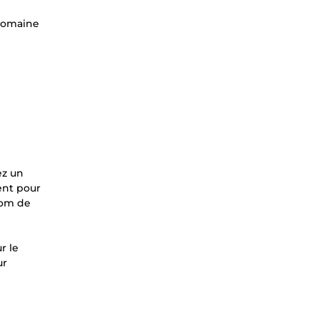
 domaine
ez un
ent pour
nom de
r le
ur