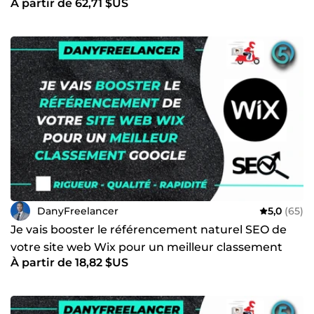
À partir de 62,71 $US
dans les SERP
DanyFreelancer
5,0
(65)
Je vais booster le référencement naturel SEO de
votre site web Wix pour un meilleur classement
À partir de 18,82 $US
Google