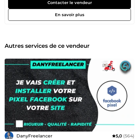
maximiser leur présence sur Google et attirer plus de
Contacter le vendeur
prospects 📍. Je traite le contenu de mes clients avec le
même soin que le mien, garantissant des résultats
En savoir plus
performants 🚀 et une satisfaction optimale. Mon objectif
principal est de vous aider à atteindre vos ambitions en
ligne 📈. ❓ Des questions ? Je suis réactif et disponible.
Support 24h/24, 7j/7 📲.
Autres services de ce vendeur
DanyFreelancer
5,0
(564)