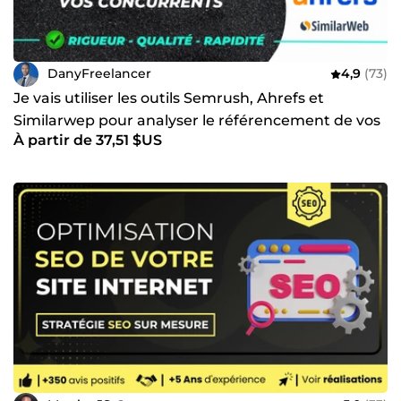
DanyFreelancer
4,9
(73)
Je vais utiliser les outils Semrush, Ahrefs et
Similarwep pour analyser le référencement de vos
À partir de 37,51 $US
concurrents