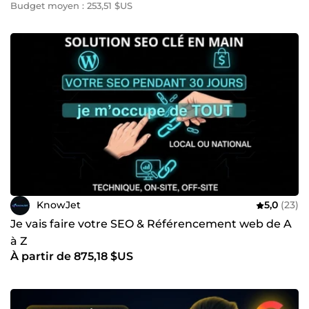
Budget moyen : 253,51 $US
KnowJet
5,0
(23)
Je vais faire votre SEO & Référencement web de A
à Z
À partir de 875,18 $US