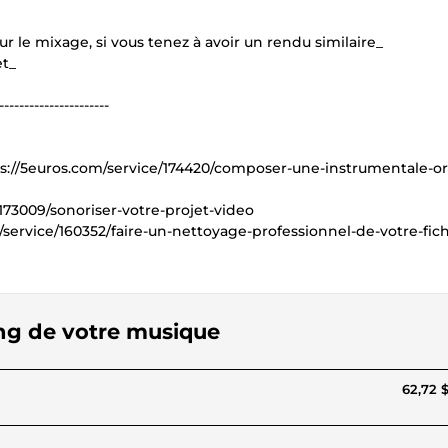
le mixage, si vous tenez à avoir un rendu similaire_
et_
----------------------
ps://5euros.com/service/174420/composer-une-instrumentale-or
e/173009/sonoriser-votre-projet-video
m/service/160352/faire-un-nettoyage-professionnel-de-votre-fich
ring de votre musique
62,72 