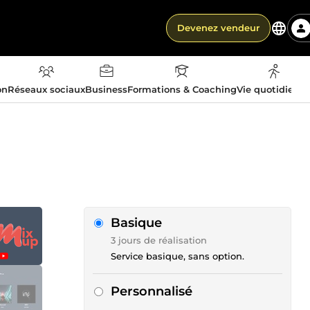
Devenez vendeur
on
Réseaux sociaux
Business
Formations & Coaching
Vie quotidienn
Basique
3 jours de réalisation
Service basique, sans option.
Personnalisé