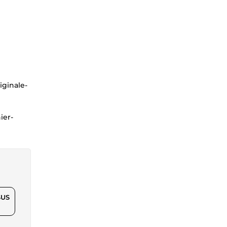
iginale-
ier-
$US