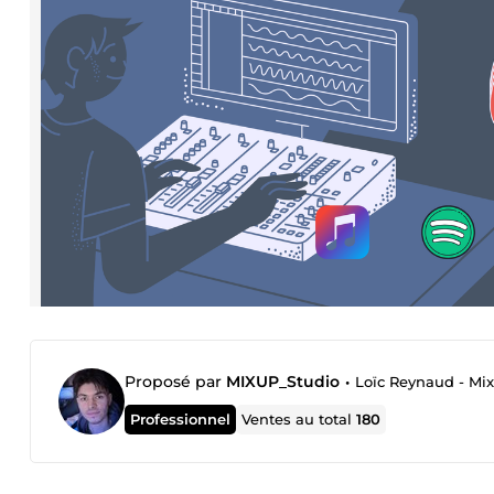
Proposé par
MIXUP_Studio
•
Loïc Reynaud - Mi
Professionnel
Ventes au total
180