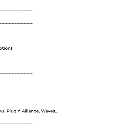
----------------------
----------------------
ption)
----------------------
----------------------
ys, Plugin Alliance, Waves...
----------------------