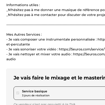
****
Informations utiles :
_N'hésitez pas à me donner une musique de référence pour 
_N'hésitez pas à me contacter pour discuter de votre proj
------------------------------------------------------------------------------------
Mes Autres Services :
- Je vais composer une instrumentale personnalisée : htt
et-percutante
- Je vais sonoriser votre vidéo : https://5euros.com/servic
- Je vais nettoyer et mixer votre audio : https://5euros.co
audio
Je vais faire le mixage et le maste
pour 57,81 $US
Service basique
3 jours de réalisation
Ce vendeur n’est pas assujetti à la TVA.