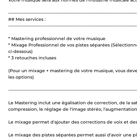
Votre musique sera aux normes de l'industrie musicale act
------------------------------------------------------------------------------------
## Mes services :
------------------------------------------------------------------------------------
* Mastering professionnel de votre musique
* Mixage Professionnel de vos pistes séparées (Sélectionn
ci-dessous)
* 3 retouches incluses
(Pour un mixage + mastering de votre musique, vous deve
les options)
------------------------------------------------------------------------------------
Le Mastering inclut une égalisation de correction, de la s
compression, le réglage de l'image stéréo, l'augmentation
Le mixage permet d'ajouter des corrections de voix et des e
Le mixage des pistes séparées permet aussi d'avoir une pl