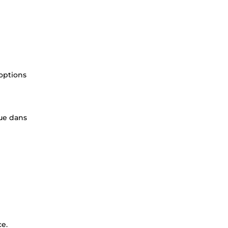
 options
ue dans
ce.