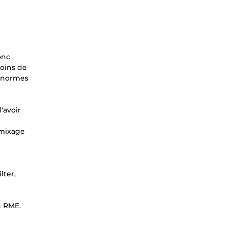
onc
moins de
x normes
'avoir
 mixage
lter,
n RME.