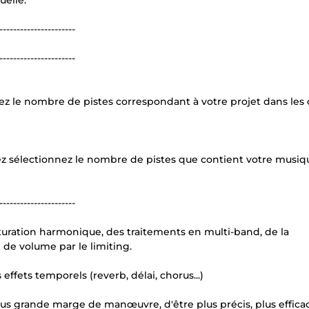
uelle.
----------------------
----------------------
ez le nombre de pistes correspondant à votre projet dans les
z sélectionnez le nombre de pistes que contient votre musiq
----------------------
aturation harmonique, des traitements en multi-band, de la
 de volume par le limiting.
ffets temporels (reverb, délai, chorus...)
us grande marge de manœuvre, d'être plus précis, plus effica