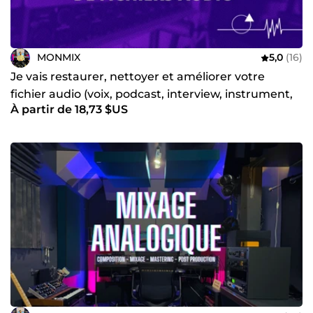
MONMIX
5,0
(16)
Je vais restaurer, nettoyer et améliorer votre
fichier audio (voix, podcast, interview, instrument,
À partir de 18,73 $US
...)