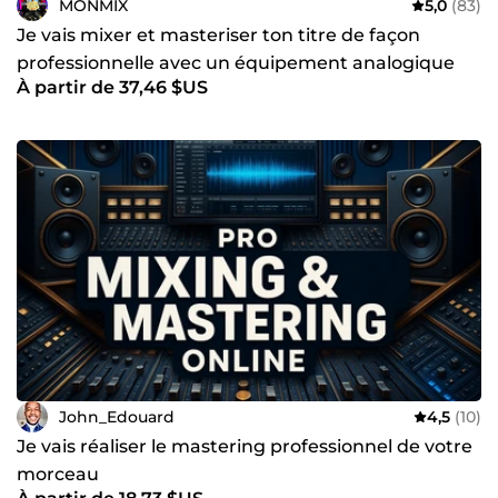
MONMIX
5,0
(83)
Je vais mixer et masteriser ton titre de façon
professionnelle avec un équipement analogique
À partir de 37,46 $US
haut de gamme
John_Edouard
4,5
(10)
Je vais réaliser le mastering professionnel de votre
morceau