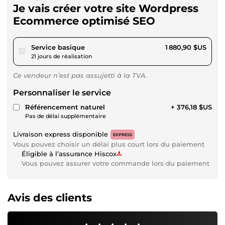
Je vais créer votre site Wordpress
Ecommerce optimisé SEO
pour 1 733,55 $US
Service basique
1 880,90 $US
21 jours de réalisation
Ce vendeur n’est pas assujetti à la TVA.
Personnaliser le service
Référencement naturel
+ 376,18 $US
Pas de délai supplémentaire
Livraison express disponible
EXPRESS
Vous pouvez choisir un délai plus court lors du paiement
Éligible à l’assurance Hiscox
Vous pouvez assurer votre commande lors du paiement
Avis des clients