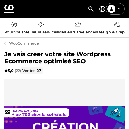
Pour vous
Meilleurs services
Meilleurs freelances
Design & Graph
WooCommerce
Je vais créer votre site Wordpress
Ecommerce optimisé SEO
5,0
(22)
Ventes
27