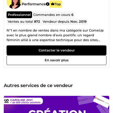
Performance
Top
Professionnel
Commandes en cours
6
Ventes au total
872
Vendeur depuis
Nov. 2019
N°1 en nombre de ventes dans ma catégorie sur ComeUp
avec le plus grand nombre d’avis positifs: un regard
féminin allié à une expertise technique pour des sites
performants et élégants ! 🇫🇷 Installée en France,
webdesigner &amp; spécialiste SEO — Experte
Contacter le vendeur
ELEMENTOR PRO + DIVI et référencement naturel
Quelques exemples de sites: https://www.poele-
En savoir plus
cheminee-bordeaux.fr https://cascaderestaurant.fr
https://www.novatoit.ch/ https://lpm-beach-club.com
https://platiniumcenter.fr https://www.francefish.fr Et plus
dans le portfolio ☎️ Disponible pour un appel audio et/ou
vidéo via ComeUp Direct Avec 15 ans d’expérience, je
Autres services de ce vendeur
combine les compétences de graphiste, de développeuse
WordPress et d’experte SEO pour offrir un
accompagnement complet, sans intermédiaire. 💼 Ce que
je propose : • Création de sites WordPress sur mesure : Des
designs modernes, adaptés à votre identité et à vos
objectifs. • Optimisation SEO : Amélioration de votre