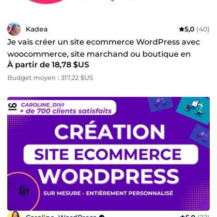
Kadea
5,0
(40)
Je vais créer un site ecommerce WordPress avec
woocommerce, site marchand ou boutique en
À partir de 18,78 $US
ligne
Budget moyen : 317,22 $US