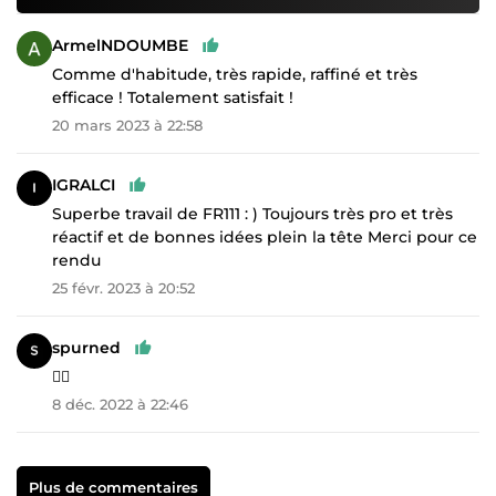
ArmelNDOUMBE
Comme d'habitude, très rapide, raffiné et très
efficace ! Totalement satisfait !
20 mars 2023 à 22:58
IGRALCI
Superbe travail de FR111 : ) Toujours très pro et très
réactif et de bonnes idées plein la tête Merci pour ce
rendu
25 févr. 2023 à 20:52
spurned
👌🏼
8 déc. 2022 à 22:46
Plus de commentaires