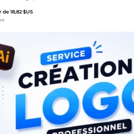
r de 18,82 $US
isé