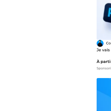
C
Je vais
À parti
Sponsor