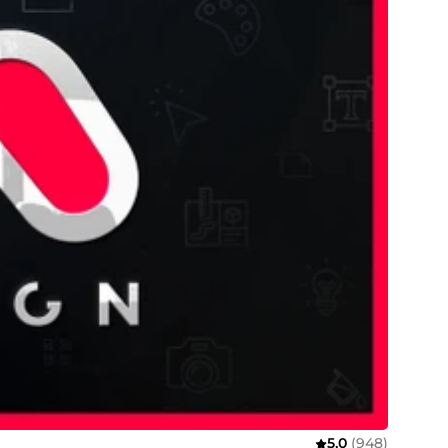
5,0
(948)