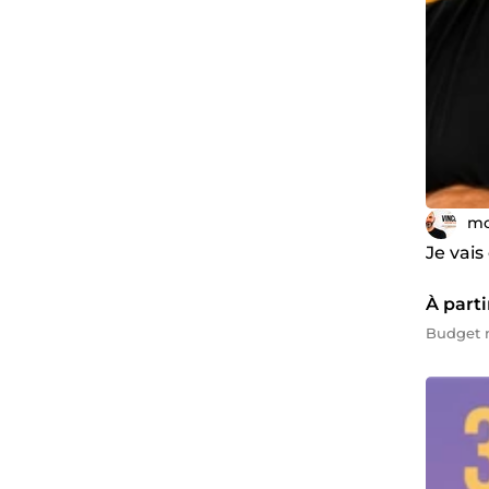
mo
Je vais
À parti
Budget 