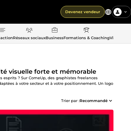
Devenez vendeur
action
Réseaux sociaux
Business
Formations & Coaching
Vie quotid
ité visuelle forte et mémorable
s esprits ? Sur ComeUp, des graphistes freelances
daptées à votre secteur et à votre positionnement. Un logo
Trier par :
Recommandé