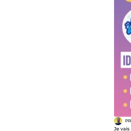
PR
Je vais