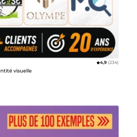
4,9
(234)
ntité visuelle