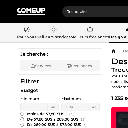
Pour vous
Meilleurs services
Meilleurs freelances
Design &
De
Accueil
Je cherche :
Des
Services
Freelances
Trouv
Vous sou
Filtrer
spéciali
moderne,
Budget
1 235 
Minimum
Maximum
$US
$US
Moins de 57,80 $US
(1 189)
De 57,80 $US à 289,00 $US
(39)
De 289,00 $US à 578,00 $US
(4)