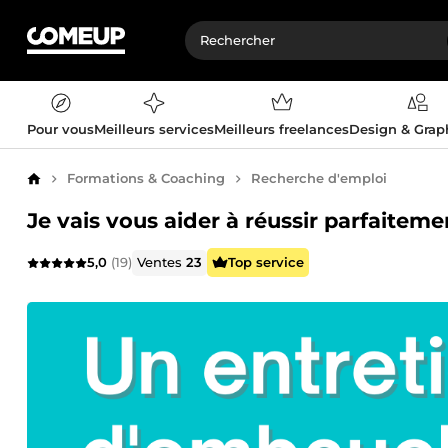
Pour vous
Meilleurs services
Meilleurs freelances
Design & Gra
Formations & Coaching
Recherche d'emploi
Accueil
Je vais vous aider à réussir parfaite
5,0
(19)
Ventes
23
Top service