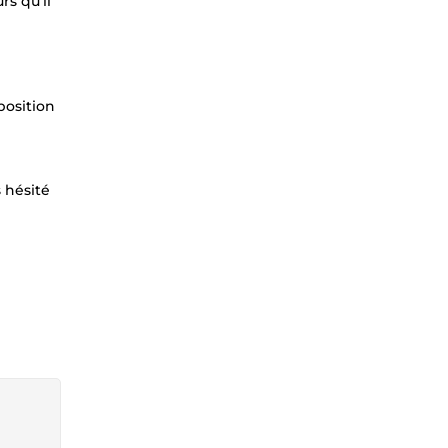
rs qu'il
position
 hésité