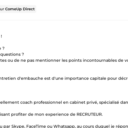
sur
ComeUp Direct
!
e ?
 questions ?
antes ou de ne pas mentionner les points incontournables de vo
 entretien d'embauche est d'une importance capitale pour déc
tuellement coach professionnel en cabinet privé, spécialisé dan
faisant profiter de mon experience de RECRUTEUR.
ou par Skype, FaceTime ou Whatsapp, au cours duquel je répo