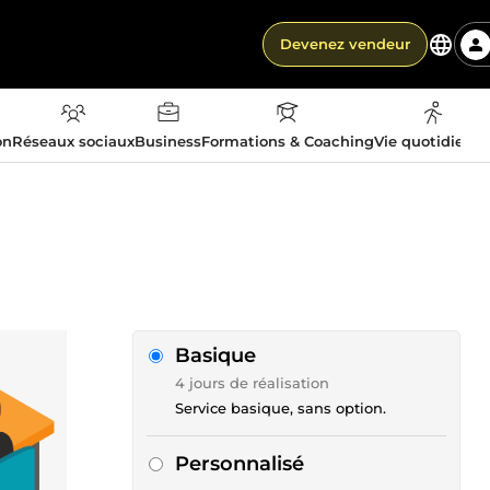
Devenez vendeur
on
Réseaux sociaux
Business
Formations & Coaching
Vie quotidienn
Basique
4 jours de réalisation
Service basique, sans option.
Personnalisé