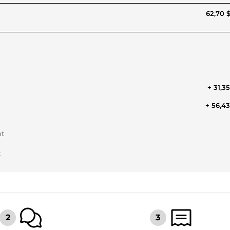
62,70 
+ 31,3
+ 56,4
nt
t