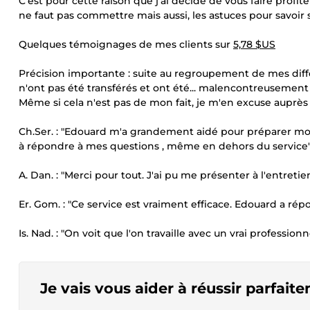
C'est pour cette raison que j'ai décidé de vous faire profi
ne faut pas commettre mais aussi, les astuces pour savoir 
Quelques témoignages de mes clients sur
5,78 $US
Précision importante : suite au regroupement de mes diff
n'ont pas été transférés et ont été... malencontreusement 
Même si cela n'est pas de mon fait, je m'en excuse auprès
Ch.Ser. : "Edouard m'a grandement aidé pour préparer mon
à répondre à mes questions , même en dehors du service
A. Dan. : "Merci pour tout. J'ai pu me présenter à l'entretie
Er. Gom. : "Ce service est vraiment efficace. Edouard a ré
Is. Nad. : "On voit que l'on travaille avec un vrai professio
Je vais vous aider à réussir parfai