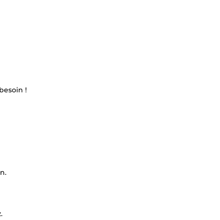
besoin !
n.
.