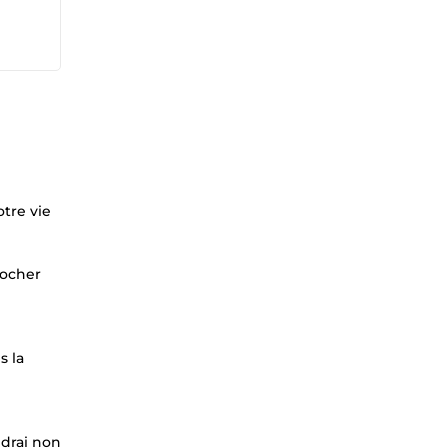
tre vie
rocher
s la
ndrai non