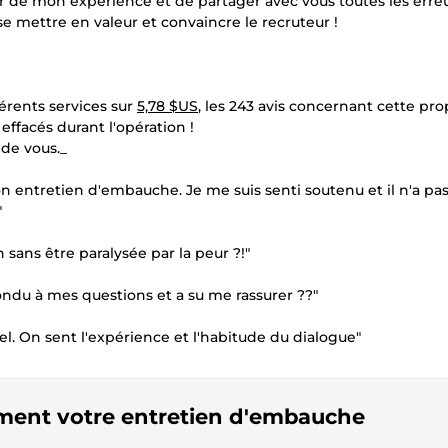
ter de mon expérience et de partager avec vous toutes les erreu
se mettre en valeur et convaincre le recruteur !
érents services sur
5,78 $US
, les 243 avis concernant cette pro
effacés durant l'opération !
 de vous._
 entretien d'embauche. Je me suis senti soutenu et il n'a pas
"
n sans être paralysée par la peur ?!"
pondu à mes questions et a su me rassurer ??"
nnel. On sent l'expérience et l'habitude du dialogue"
tement votre entretien d'embauche