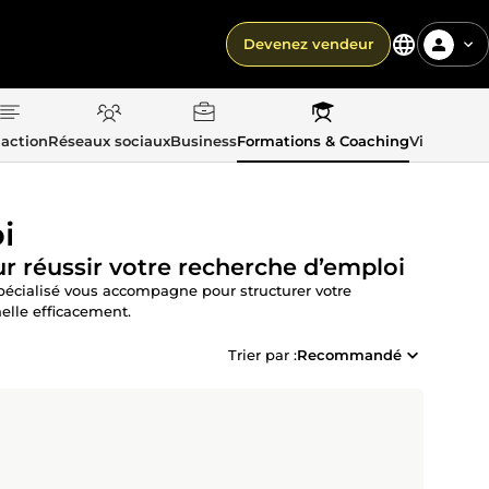
Devenez vendeur
action
Réseaux sociaux
Business
Formations & Coaching
Vie quotid
i
 réussir votre recherche d’emploi
spécialisé vous accompagne pour structurer votre
elle efficacement.
Trier par :
Recommandé