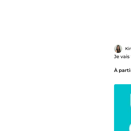
Ki
Je vais
À parti