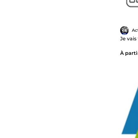
Ac
Je vai
À parti