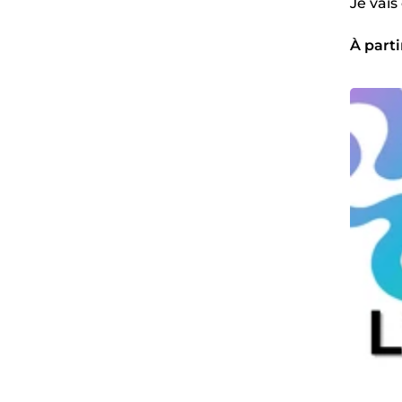
Je vai
À parti