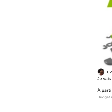
CV
Je vais
À parti
Budget 