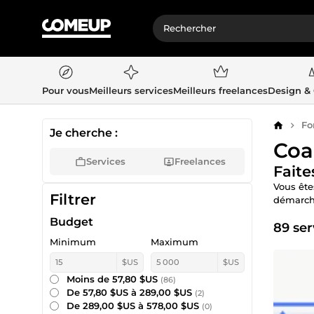
Pour vous
Meilleurs services
Meilleurs freelances
Design &
Fo
Accueil
Je cherche :
Coa
Services
Freelances
Faite
Vous ête
Filtrer
démarche
Budget
89 ser
Minimum
Maximum
$US
$US
Moins de 57,80 $US
(86)
De 57,80 $US à 289,00 $US
(2)
De 289,00 $US à 578,00 $US
(0)