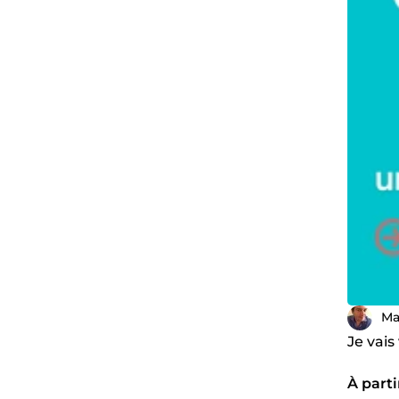
Ma
Je vais
À parti