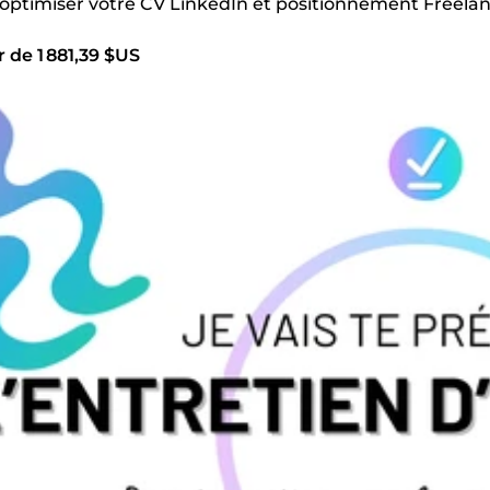
s optimiser votre CV LinkedIn et positionnement Freela
r de 1 881,39 $US