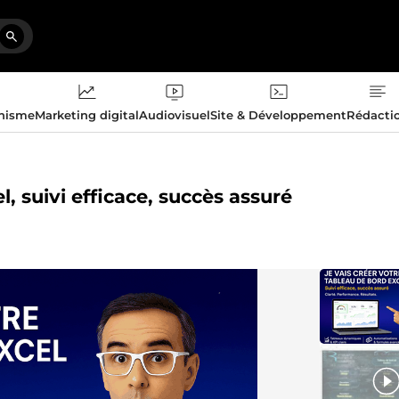
phisme
Marketing digital
Audiovisuel
Site & Développement
Rédacti
l, suivi efficace, succès assuré