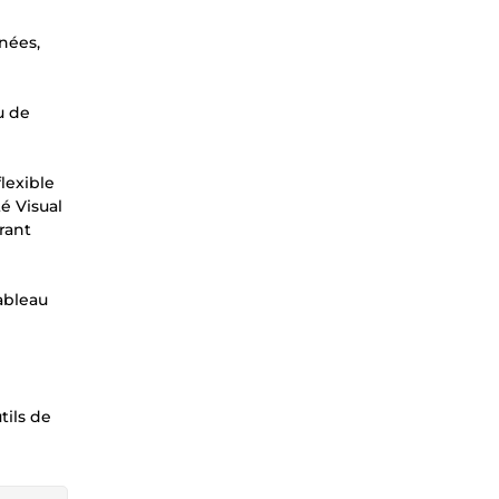
nées,
u de
lexible
é Visual
rant
tableau
tils de