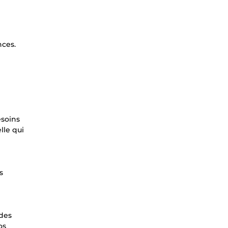
nces.
esoins
lle qui
s
 des
os