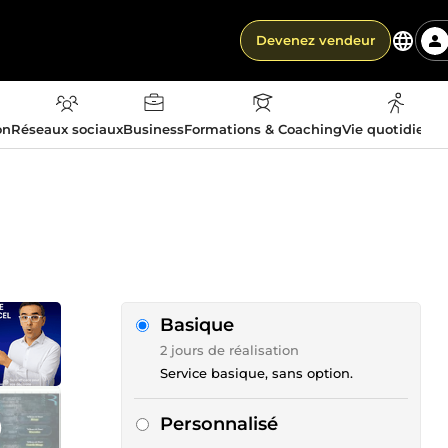
Devenez vendeur
on
Réseaux sociaux
Business
Formations & Coaching
Vie quotidienn
Basique
2 jours de réalisation
Service basique, sans option.
Personnalisé