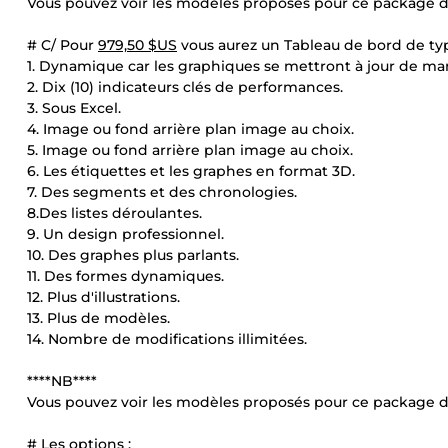
Vous pouvez voir les modèles proposés pour ce package da
# C/ Pour
979,50 $US
vous aurez un Tableau de bord de typ
1. Dynamique car les graphiques se mettront à jour de ma
2. Dix (10) indicateurs clés de performances.
3. Sous Excel.
4. Image ou fond arrière plan image au choix.
5. Image ou fond arrière plan image au choix.
6. Les étiquettes et les graphes en format 3D.
7. Des segments et des chronologies.
8.Des listes déroulantes.
9. Un design professionnel.
10. Des graphes plus parlants.
11. Des formes dynamiques.
12. Plus d'illustrations.
13. Plus de modèles.
14. Nombre de modifications illimitées.
****NB****
Vous pouvez voir les modèles proposés pour ce package da
# Les options :