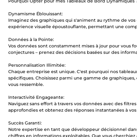
Pourquoi Opter pour mes Tableaux de Bord Dynamiques 
Dynamisme Éblouissant:
Imaginez des graphiques qui s'animent au rythme de vos
expérience visuelle époustouflante, permettant une com
Données à la Pointe:
Vos données sont constamment mises à jour pour vous four
conjectures – prenez des décisions basées sur des informa
Personnalisation Illimitée:
Chaque entreprise est unique. C'est pourquoi nos tableau
spécifiques. Choisissez parmi une gamme de graphiques, d
vous ressemble.
Interactivité Engageante:
Naviguez sans effort à travers vos données avec des filtres 
approfondies et obtenez des réponses instantanées à vos
Succès Garanti:
Notre expertise en tant que développeur décisionnel dans
chiffres en informations exploitables. Que vous cherchiez 