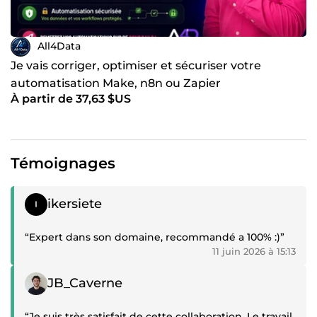
All4Data
Je vais corriger, optimiser et sécuriser votre
automatisation Make, n8n ou Zapier
À partir de 37,63 $US
Témoignages
Témoignage positif
ikersiete
“Expert dans son domaine, recommandé a 100% :)”
11 juin 2026 à 15:13
Témoignage positif
JB_Caverne
“Je suis très satisfait de cette collaboration. Le travail