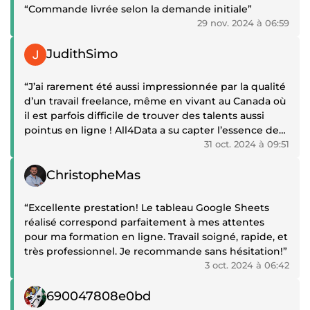
“Commande livrée selon la demande initiale”
29 nov. 2024 à 06:59
Témoignage positif
JudithSimo
“J’ai rarement été aussi impressionnée par la qualité
d’un travail freelance, même en vivant au Canada où
il est parfois difficile de trouver des talents aussi
pointus en ligne ! All4Data a su capter l’essence de
mon programme dès le départ et m’a livré un travail
31 oct. 2024 à 09:51
parfaitement aligné sur mes attentes, voire au-delà.
Témoignage positif
Son écoute attentive et son sens du détail sont
ChristopheMas
remarquables, ce qui est rare à trouver. Le tout à un
tarif plus que raisonnable pour un résultat aussi
“Excellente prestation! Le tableau Google Sheets
pointu. Je compte bien travailler encore et encore
réalisé correspond parfaitement à mes attentes
avec lui pour mes futurs besoins. Si vous cherchez
pour ma formation en ligne. Travail soigné, rapide, et
quelqu’un qui maîtrise son domaine et dépasse les
très professionnel. Je recommande sans hésitation!”
standards habituels, je vous le recommande
3 oct. 2024 à 06:42
vivement. Un immense merci pour ce travail
exceptionnel
Témoignage positif
690047808e0bd
Merci encore.”