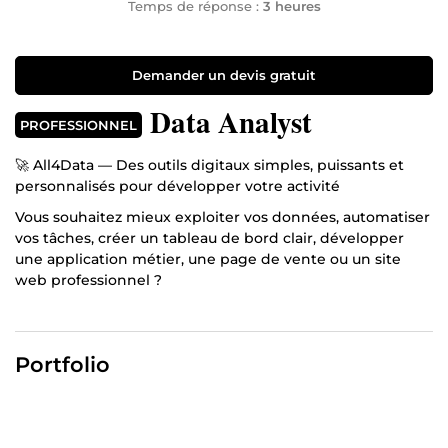
Temps de réponse :
3 heures
Demander un devis gratuit
Data Analyst
PROFESSIONNEL
🚀 All4Data — Des outils digitaux simples, puissants et
personnalisés pour développer votre activité
Vous souhaitez mieux exploiter vos données, automatiser
vos tâches, créer un tableau de bord clair, développer
une application métier, une page de vente ou un site
web professionnel ?
Avec plus de 15 ans d’expérience en analyse de données,
automatisation, tableaux de bord et solutions digitales,
All4Data vous accompagne dans la création d’outils
Portfolio
simples, efficaces et adaptés à vos besoins réels.
Mon objectif est clair : vous aider à gagner du temps,
mieux piloter votre activité et améliorer vos résultats,
même si vous n’êtes pas à l’aise avec la technique.