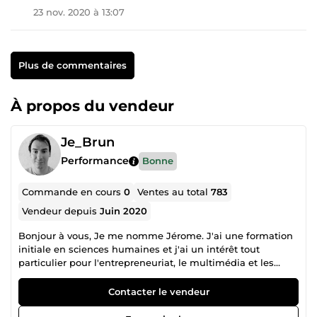
23 nov. 2020 à 13:07
Plus de commentaires
À propos du vendeur
Je_Brun
Performance
Bonne
Commande en cours
0
Ventes au total
783
Vendeur depuis
Juin 2020
Bonjour à vous, Je me nomme Jérome. J'ai une formation
initiale en sciences humaines et j'ai un intérêt tout
particulier pour l'entrepreneuriat, le multimédia et les
nouvelles technologies, les langues étrangères, l'économie,
la littérature, les voyages et bien d'autres sujets encore ! Ce
Contacter le vendeur
serait un plaisir de vous accompagner dans la formation
au business, dans les envois emailing, dans la traduction