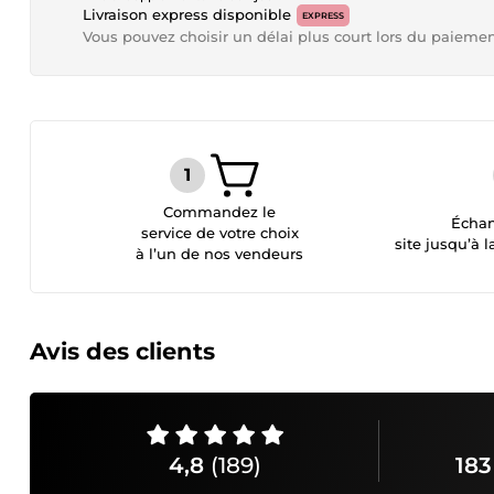
Livraison express disponible
EXPRESS
Vous pouvez choisir un délai plus court lors du paieme
Commandez le
Échan
service de votre choix
site jusqu’à l
à l’un de nos vendeurs
Avis des clients
4,8
(189)
183