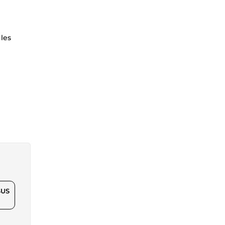
les
$US