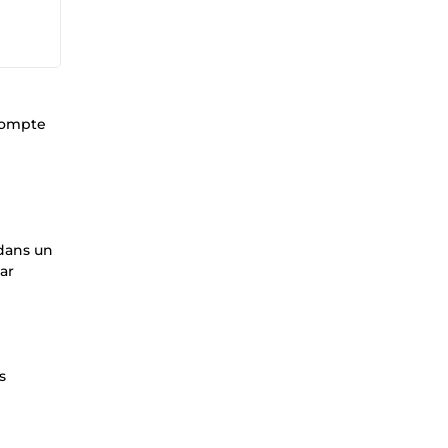
 compte
 dans un
ar
s