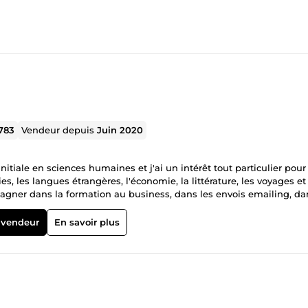
783
Vendeur depuis
Juin 2020
tiale en sciences humaines et j'ai un intérêt tout particulier pour
s, les langues étrangères, l'économie, la littérature, les voyages et
mpagner dans la formation au business, dans les envois emailing, da
lation de texte, dans la lecture d'e-books ou dans vos révisions :)
 vendeur
En savoir plus