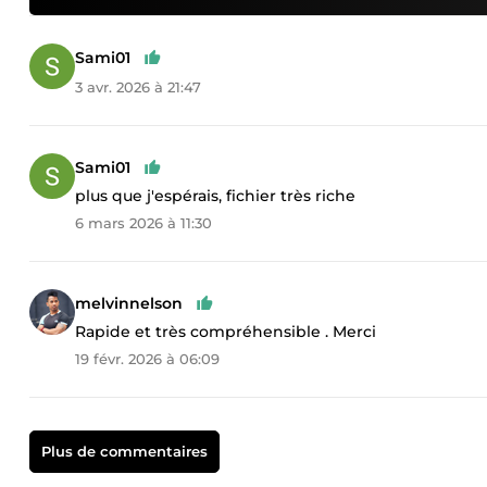
Sami01
3 avr. 2026 à 21:47
Sami01
plus que j'espérais, fichier très riche
6 mars 2026 à 11:30
melvinnelson
Rapide et très compréhensible . Merci
19 févr. 2026 à 06:09
Plus de commentaires