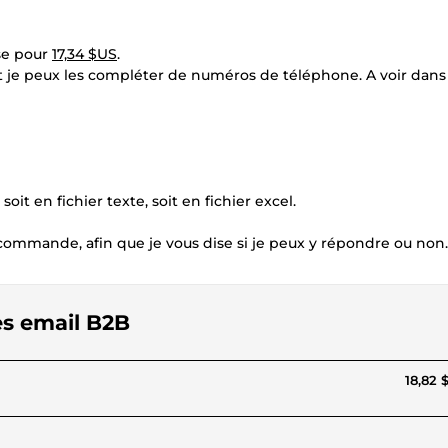
ise pour
17,34 $US
.
t je peux les compléter de numéros de téléphone. A voir dans 
it en fichier texte, soit en fichier excel.
commande, afin que je vous dise si je peux y répondre ou non.
es email B2B
18,82 