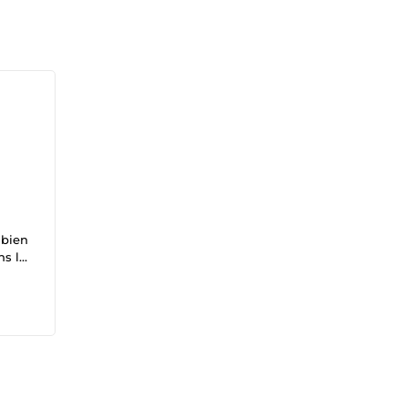
 bien
ns la