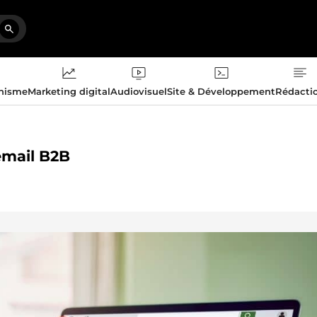
phisme
Marketing digital
Audiovisuel
Site & Développement
Rédacti
email B2B