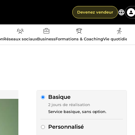
Devenez vendeur
on
Réseaux sociaux
Business
Formations & Coaching
Vie quotidienn
Basique
2 jours de réalisation
Service basique, sans option.
Personnalisé