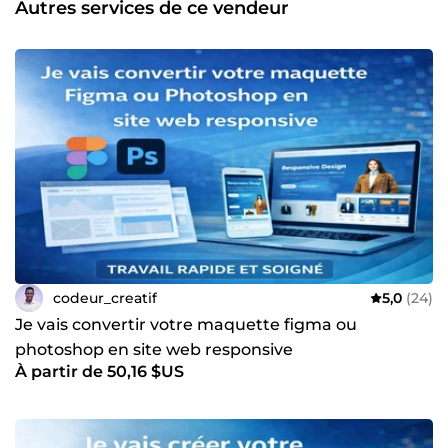
Autres services de ce vendeur
métiers • APIs robustes et sécurisées • Sites vitrines, blogs,
portfolios, landing pages • Intégration responsive &amp;
SEO-friendly • WordPress &amp; Headless CMS 🔧
Maintenance &amp; amélioration • Debug, refonte,
optimisation de code • Sécurité, performance, évolutivité •
Mise en place de bonnes pratiques (Git, CI/CD…) Pourquoi
me faire confiance ? ✔️ Autonomie, fiabilité et transparence
✔️ Communication claire et délais respectés ✔️ Capacité à
comprendre les besoins techniques et business 📞 Un
projet en tête ? Parlons-en simplement. Je suis disponible
et prêt à relever votre prochain défi. À très vite, Rachad –
Développeur Full Stack 💻
codeur_creatif
5,0
(24)
Je vais convertir votre maquette figma ou
photoshop en site web responsive
À partir de 50,16 $US