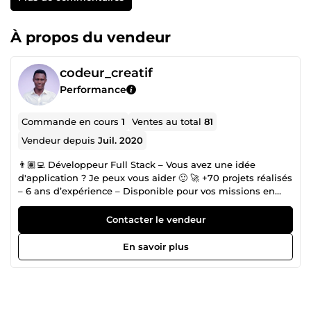
À propos du vendeur
codeur_creatif
Performance
Commande en cours
1
Ventes au total
81
Vendeur depuis
Juil. 2020
👨🏽‍💻 Développeur Full Stack – Vous avez une idée
d'application ? Je peux vous aider 🙂 🚀 +70 projets réalisés
– 6 ans d’expérience – Disponible pour vos missions en
freelance Bienvenue sur mon profil ! Moi, c’est Rachad,
développeur full stack passionné, spécialisé en Laravel,
Contacter le vendeur
Vue.js &amp; Flutter. Autodidacte et grand amateur de
café, j’accompagne depuis plus de 6 ans des entreprises,
En savoir plus
agences et particuliers dans la création d'applications web
et mobiles sécurisées, performantes et intuitives. Mes
services : 🛠 Développement sur mesure • Applications
web &amp; mobiles modernes (Laravel / Vue.js &amp;
Flutter) • Dashboards, systèmes de gestion, plateformes