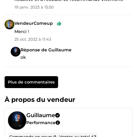
19 janv. 2023 à 15:50
VendeurComeup
Merci !
25 oct. 2022 à 11:43
Réponse de Guillaume
ok
Plus de commentaires
À propos du vendeur
Guillaume
Performance
Commande en cours
0
Ventes au total
42