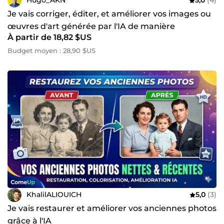
Hugo_AKN
5,0
(4)
Je vais corriger, éditer, et améliorer vos images ou
œuvres d'art générée par l'IA de manière
À partir de 18,82 $US
impeccable
Budget moyen : 28,90 $US
KhalilALIOUICH
5,0
(3)
Je vais restaurer et améliorer vos anciennes photos
grâce à l'IA