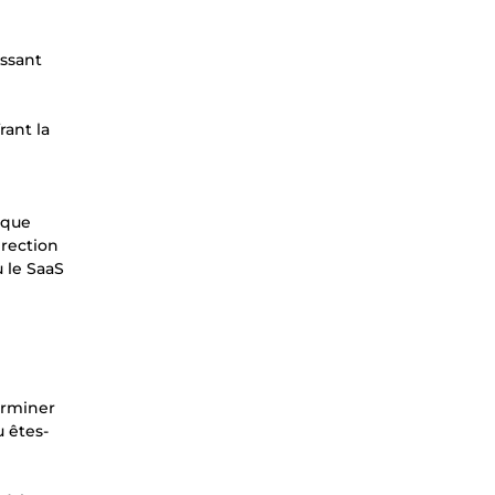
issant
rant la
 que
irection
 le SaaS
erminer
 êtes-