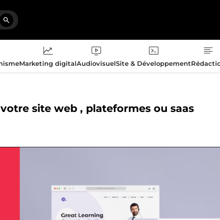
phisme
Marketing digital
Audiovisuel
Site & Développement
Rédacti
votre site web , plateformes ou saas