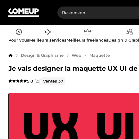
Pour vous
Meilleurs services
Meilleurs freelances
Design & Gra
Design & Graphisme
Web
Maquette
Accueil
Je vais designer la maquette UX UI de 
5,0
(29)
Ventes
37