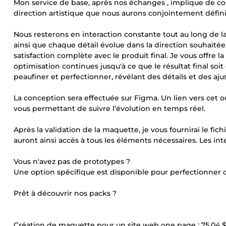
Mon service de base, après nos échanges , implique de co
direction artistique que nous aurons conjointement défini
Nous resterons en interaction constante tout au long de la 
ainsi que chaque détail évolue dans la direction souhaité
satisfaction complète avec le produit final. Je vous offre l
optimisation continues jusqu'à ce que le résultat final s
peaufiner et perfectionner, révélant des détails et des aj
La conception sera effectuée sur Figma. Un lien vers cet 
vous permettant de suivre l’évolution en temps réel.
Après la validation de la maquette, je vous fournirai le fich
auront ainsi accès à tous les éléments nécessaires. Les int
Vous n'avez pas de prototypes ?
Une option spécifique est disponible pour perfectionner ou
Prêt à découvrir nos packs ?
Création de maquette pour un site web one page :
75,04 