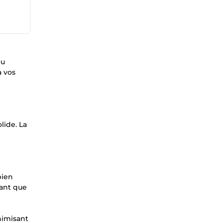
ou
à vos
ide. La
bien
rant que
nimisant