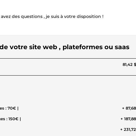
z des questions , je suis à votre disposition !
de votre site web , plateformes ou saas
81,42 
✅ 💌 Création de maquette pour un site web de 4 pages : 70€ |
+ 87,6
|✅ 💌 Création de maquette pour un site web de 8 pages : 150€ |
+ 187,8
+ 231,7