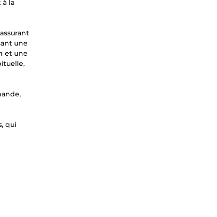
 à la
’assurant
sant une
on et une
tuelle,
mande,
, qui