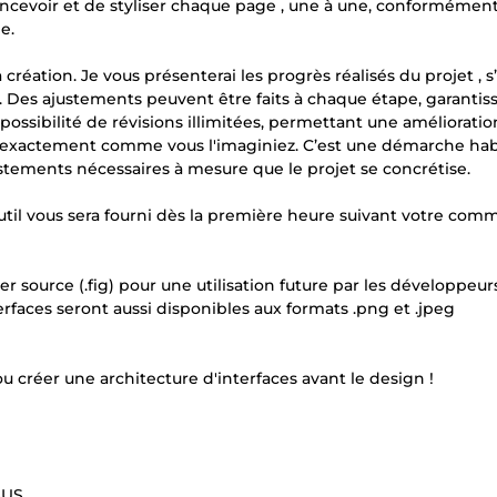
ncevoir et de styliser chaque page , une à une, conformément
e.
création. Je vous présenterai les progrès réalisés du projet , s
e. Des ajustements peuvent être faits à chaque étape, garantis
a possibilité de révisions illimitées, permettant une améliorati
oit exactement comme vous l'imaginiez. C’est une démarche habi
ustements nécessaires à mesure que le projet se concrétise.
outil vous sera fourni dès la première heure suivant votre com
ier source (.fig) pour une utilisation future par les développeurs
erfaces seront aussi disponibles aux formats .png et .jpeg
 créer une architecture d'interfaces avant le design !
$US