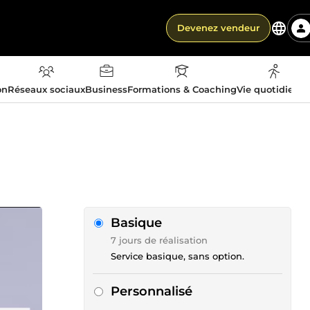
Devenez vendeur
on
Réseaux sociaux
Business
Formations & Coaching
Vie quotidienn
Basique
7 jours de réalisation
Service basique, sans option.
Personnalisé