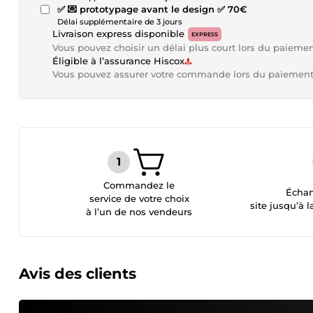
✅ 💌 prototypage avant le design ✅ 70€
Délai supplémentaire de 3 jours
Livraison express disponible
EXPRESS
Vous pouvez choisir un délai plus court lors du paieme
Éligible à l’assurance Hiscox
Vous pouvez assurer votre commande lors du paiemen
Commandez le
Échan
service de votre choix
site jusqu’à l
à l’un de nos vendeurs
Avis des clients