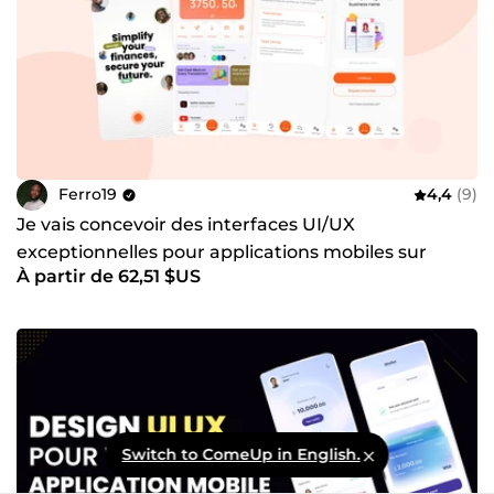
Ferro19
4,4
(9)
Je vais concevoir des interfaces UI/UX
exceptionnelles pour applications mobiles sur
À partir de 62,51 $US
Figma
Switch to ComeUp in English.