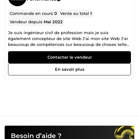
Commande en cours
0
Vente au total
1
Vendeur depuis
Mai 2022
Je suis ingénieur civil de profession mais je suis
également concepteur de site Web J'ai mon site Web J'ai
beaucoup de compétences sur beaucoup de choses telles
que le logo design, le Web, la conception et la
programmation d'applications et la création de retouche
Contacter le vendeur
de photos et de vidéos, la gestion des médias sociaux, la
rédaction articles, CV, lettres de motivation, contenu de
En savoir plus
site Web, traduction, convertir des fichiers, je peux
également donner des cours en ligne en génie civil,
mathématiques, physique et langues
Besoin d’aide ?