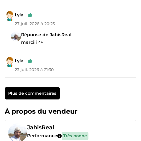
Lyla
27 juil. 2026 à 20:23
Réponse de JahisReal
merciii ^^
Lyla
23 juil. 2026 à 21:30
Plus de commentaires
À propos du vendeur
JahisReal
Performance
Très bonne