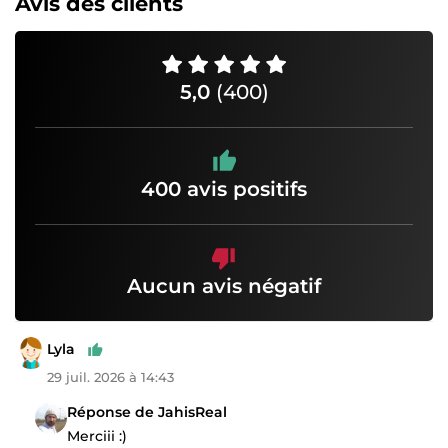
Avis des clients
5,0
(400)
400 avis positifs
Aucun avis négatif
Lyla
29 juil. 2026 à 14:43
Réponse de JahisReal
Merciii :)