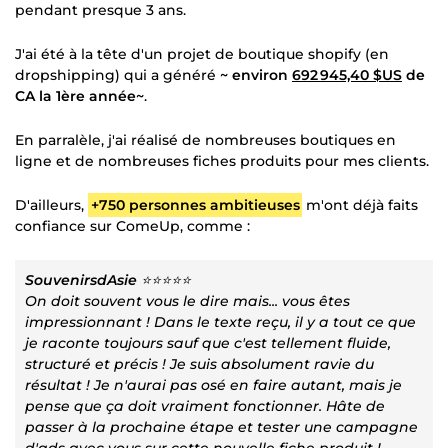
pendant presque 3 ans.
J'ai été à la tête d'un projet de boutique shopify (en
dropshipping) qui a généré
~ environ
692 945,40 $US
de
CA la 1ère année~
.
En parralèle, j'ai réalisé de nombreuses boutiques en
ligne et de nombreuses fiches produits pour mes clients.
D'ailleurs,
+750 personnes ambitieuses
m'ont déjà faits
confiance sur ComeUp, comme :
SouvenirsdAsie
⭐⭐⭐⭐⭐
On doit souvent vous le dire mais... vous êtes
impressionnant ! Dans le texte reçu, il y a tout ce que
je raconte toujours sauf que c'est tellement fluide,
structuré et précis ! Je suis absolument ravie du
résultat ! Je n'aurai pas osé en faire autant, mais je
pense que ça doit vraiment fonctionner. Hâte de
passer à la prochaine étape et tester une campagne
d'ads avec vous sur cette nouvelle fiche produit !