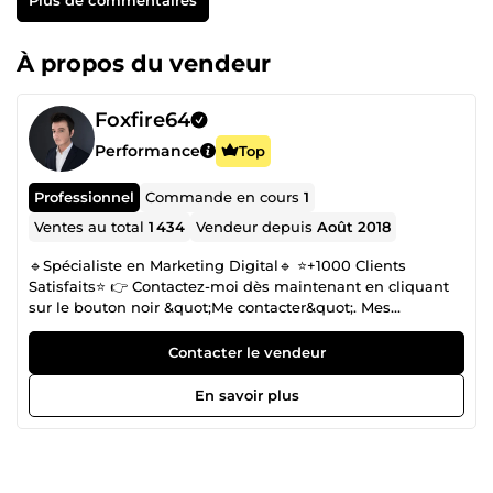
À propos du vendeur
Foxfire64
Performance
Top
Professionnel
Commande en cours
1
Ventes au total
1 434
Vendeur depuis
Août 2018
🔹Spécialiste en Marketing Digital🔹 ⭐+1000 Clients
Satisfaits⭐ 👉 Contactez-moi dès maintenant en cliquant
sur le bouton noir &quot;Me contacter&quot;. Mes
spécialités : ✅ Media buying (Facebook ads et Google ads)
✅ E-commerce ✅ Copywriting ✅ Emailing ✅ Funnel
Contacter le vendeur
building Je me mets continuellement à jour sur les
nouvelles techniques et stratégies marketing, ce qui me
En savoir plus
permet d'avoir une analyse concrète et efficace. MES 5
GARANTIES ⤵️ ✓ Vendeur vérifié ✓ Des résultats concrets ✓
+1000 avis positifs ✓ Disponible 7j/7 ✓ Réponse rapide à
vos questions Au plaisir d'échanger avec vous sur votre