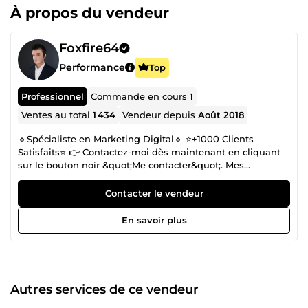
À propos du vendeur
Foxfire64
Performance
Top
Professionnel
Commande en cours
1
Ventes au total
1 434
Vendeur depuis
Août 2018
🔹Spécialiste en Marketing Digital🔹 ⭐+1000 Clients
Satisfaits⭐ 👉 Contactez-moi dès maintenant en cliquant
sur le bouton noir &quot;Me contacter&quot;. Mes
spécialités : ✅ Media buying (Facebook ads et Google ads)
✅ E-commerce ✅ Copywriting ✅ Emailing ✅ Funnel
Contacter le vendeur
building Je me mets continuellement à jour sur les
nouvelles techniques et stratégies marketing, ce qui me
En savoir plus
permet d'avoir une analyse concrète et efficace. MES 5
GARANTIES ⤵️ ✓ Vendeur vérifié ✓ Des résultats concrets ✓
+1000 avis positifs ✓ Disponible 7j/7 ✓ Réponse rapide à
vos questions Au plaisir d'échanger avec vous sur votre
projet !
Autres services de ce vendeur