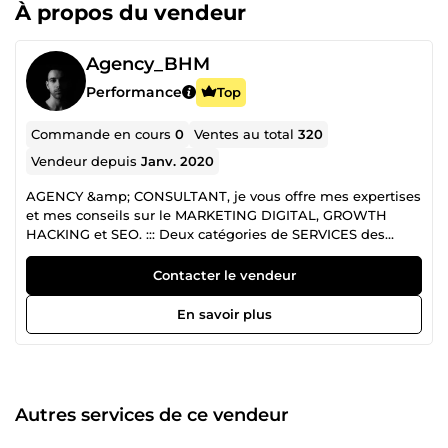
À propos du vendeur
Agency_BHM
Performance
Top
Commande en cours
0
Ventes au total
320
Vendeur depuis
Janv. 2020
AGENCY &amp; CONSULTANT, je vous offre mes expertises
et mes conseils sur le MARKETING DIGITAL, GROWTH
HACKING et SEO. ::: Deux catégories de SERVICES des
FORMATIONS &amp; PRESTATION DE SERVICES en
MARKETING. PRESTATION DE SERVICES : Si vous avez un
Contacter le vendeur
entreprise, site ou compte de réseaux social, je suis là pour
vous aidez à développer dans votre IMAGE DE MARQUE et
En savoir plus
votre BRANDING essentiel en 2026. FORMATIONS : Je vous
propose des formations dans le Marketing Digital : Le mot
de la fin et surtout le début d'une collaboration, le dernier
ingrédient pour réussir dans le business sur internet et un
mental de GAGNANT et PASSER A L'ACTION... ✔️ AGENCY
Autres services de ce vendeur
&amp; CONSULTANT BHM