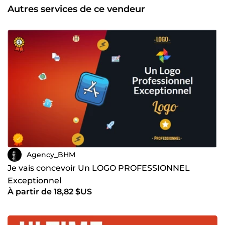
mental de GAGNANT et PASSER A L'ACTION... ✔️ AGENCY
Autres services de ce vendeur
&amp; CONSULTANT BHM
Agency_BHM
Je vais concevoir Un LOGO PROFESSIONNEL
Exceptionnel
À partir de 18,82 $US