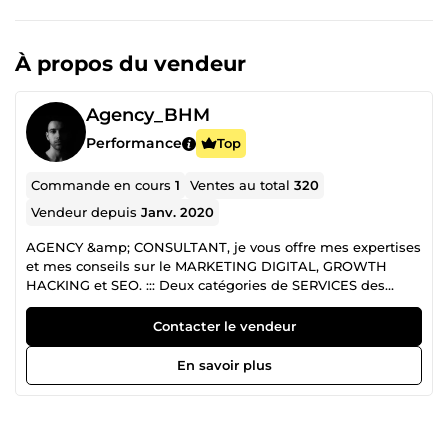
À propos du vendeur
Agency_BHM
Performance
Top
Commande en cours
1
Ventes au total
320
Vendeur depuis
Janv. 2020
AGENCY &amp; CONSULTANT, je vous offre mes expertises
et mes conseils sur le MARKETING DIGITAL, GROWTH
HACKING et SEO. ::: Deux catégories de SERVICES des
FORMATIONS &amp; PRESTATION DE SERVICES en
MARKETING. PRESTATION DE SERVICES : Si vous avez un
Contacter le vendeur
entreprise, site ou compte de réseaux social, je suis là pour
vous aidez à développer dans votre IMAGE DE MARQUE et
En savoir plus
votre BRANDING essentiel en 2026. FORMATIONS : Je vous
propose des formations dans le Marketing Digital : Le mot
de la fin et surtout le début d'une collaboration, le dernier
ingrédient pour réussir dans le business sur internet et un