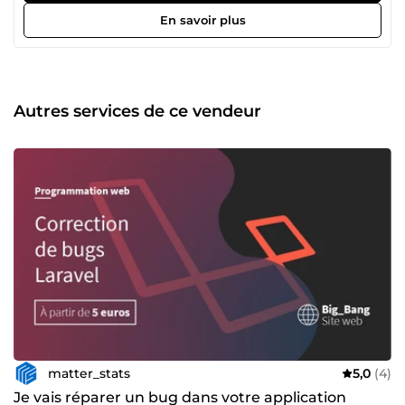
dashboards, traitements, modélisation), du
En savoir plus
développement back-end (notamment Laravel) et des
bonnes pratiques en cybersécurité. Nous croyons en une
technologie accessible, fiable et efficace, et accompagnons
nos clients dans la compréhension, la valorisation et la
sécurisation de leurs données. L’humain reste au cœur de
Autres services de ce vendeur
notre démarche : pédagogie, transparence et excellence
technique pour des solutions utiles, robustes et durables.
Anciennement big_bang, notre activité a évolué : après
l’explosion créative des débuts, nous nous sommes
recentrés sur l’essentiel — la matière première du
numérique : vos données. C’est ainsi qu’est né
matter_stats, une identité plus mature et plus précise,
dédiée à l’analyse, aux statistiques, à l’automatisation et à
la sécurité. Notre mission : transformer la matière brute en
décisions claires, fiables et exploitables.
matter_stats
5,0
(4)
Je vais réparer un bug dans votre application