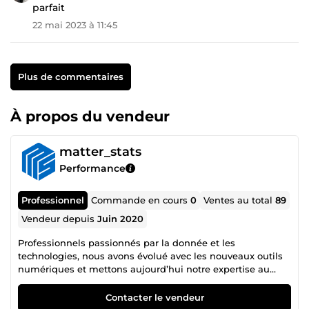
parfait
22 mai 2023 à 11:45
Plus de commentaires
À propos du vendeur
matter_stats
Performance
Professionnel
Commande en cours
0
Ventes au total
89
Vendeur depuis
Juin 2020
Professionnels passionnés par la donnée et les
technologies, nous avons évolué avec les nouveaux outils
numériques et mettons aujourd’hui notre expertise au
service de l’analyse de données, de l’automatisation, de la
performance et de la sécurité. Notre approche s’appuie sur
Contacter le vendeur
la maîtrise des environnements data (Excel avancé,