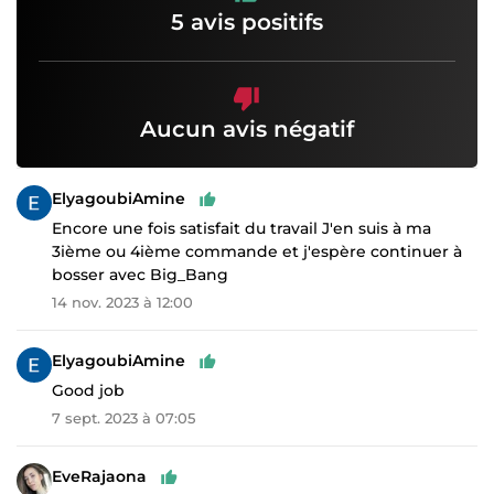
5 avis positifs
Aucun avis négatif
ElyagoubiAmine
Encore une fois satisfait du travail J'en suis à ma
3ième ou 4ième commande et j'espère continuer à
bosser avec Big_Bang
14 nov. 2023 à 12:00
ElyagoubiAmine
Good job
7 sept. 2023 à 07:05
EveRajaona