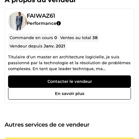
FAIWAZ61
Performance
Commande en cours
0
Ventes au total
38
Vendeur depuis
Janv. 2021
Titulaire d'un master en architecture logicielle, je suis
passionné par la technologie et la résolution de problèmes
complexes. En tant que leader technique, ma
détermination constante à apprendre et à évoluer m'a
permis de développer une expertise pointue. Je m'efforce
Contacter le vendeur
continuellement vers l'excellence, cherchant à délivrer des
solutions innovantes et de qualité, répondant aux besoins
En savoir plus
des utilisateurs dans des délais serrés.
Autres services de ce vendeur