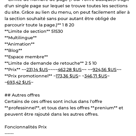
d'un single page sur lequel se trouve toutes les sections
du site. Grâce au lien du menu, on peut facilement aller à
la section souhaité sans pour autant être obligé de
parcourir toute la page.)** 1 8 20
**Limite de section** 51530
**Multilingue**
**Animation**
**Blog**
**Espace membre**
**Limite de demande de retouche** 2 5 10
**Prix** ~~
231,14 $US
~~~~
462,28 $US
~~ ~~
924,56 $US
~~
**Prix promotionnel** ~
173,36 $US
~ ~
346,71 $US
~
~
693,42 $US
~
## Autres offres
Certains de ces offres sont inclus dans l'offre
**professinnel**, et tous dans les offres **prenium** et
peuvent être rajouté dans les autres offres.
Foncionnalités Prix
------