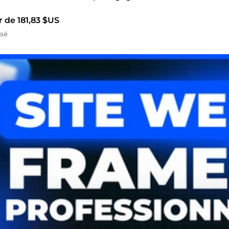
r de 181,83 $US
isé