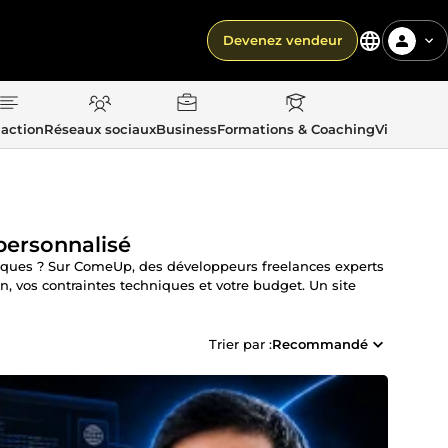
Devenez vendeur
action
Réseaux sociaux
Business
Formations & Coaching
Vie quotid
personnalisé
fiques ? Sur ComeUp, des développeurs freelances experts
on, vos contraintes techniques et votre budget. Un site
Trier par :
Recommandé