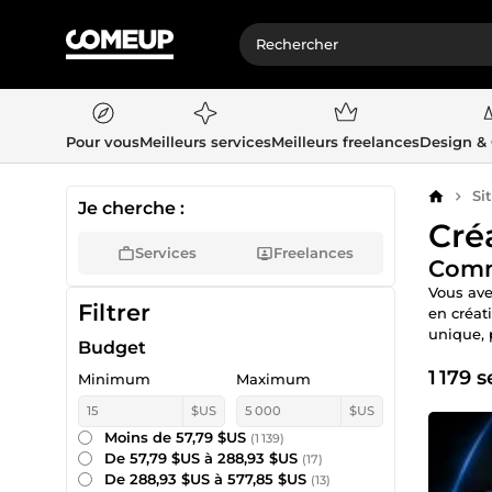
Pour vous
Meilleurs services
Meilleurs freelances
Design &
Si
Accueil
Je cherche :
Créa
Services
Freelances
Comma
Vous ave
Filtrer
en créat
unique, 
Budget
1 179 
Minimum
Maximum
$US
$US
Moins de 57,79 $US
(1 139)
De 57,79 $US à 288,93 $US
(17)
De 288,93 $US à 577,85 $US
(13)