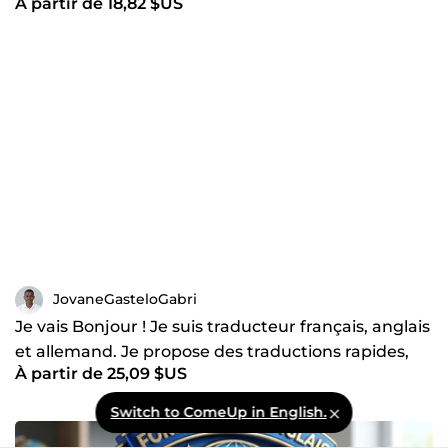
À partir de 18,82 $US
allemand, anglais
JovaneGasteloGabri
Je vais Bonjour ! Je suis traducteur français, anglais
et allemand. Je propose des traductions rapides,
À partir de 25,09 $US
préc
Switch to ComeUp in English.