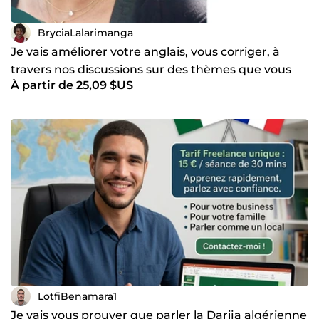
BryciaLalarimanga
Je vais améliorer votre anglais, vous corriger, à
travers nos discussions sur des thèmes que vous
À partir de 25,09 $US
choisissez
LotfiBenamara1
Je vais vous prouver que parler la Darija algérienne