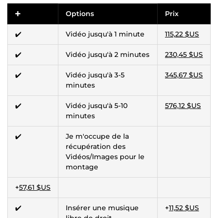
➕
Options
Prix
✔️
Vidéo jusqu'à 1 minute
115,22 $US
✔️
Vidéo jusqu'à 2 minutes
230,45 $US
✔️
Vidéo jusqu'à 3-5
345,67 $US
minutes
✔️
Vidéo jusqu'à 5-10
576,12 $US
minutes
✔️
Je m'occupe de la
récupération des
Vidéos/Images pour le
montage
+
57,61 $US
✔️
Insérer une musique
+
11,52 $US
libre de droit