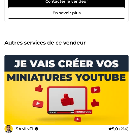
d’expérience... En l'occurrence je pourrais trouver solutions
Contacter le vendeur
à tous vos soucis informatiques . Skills : ✔️ Design
Graphique ✔️ Animation &amp; Montage Vidéo N'hésitez
En savoir plus
pas à me contacter si vous avez des demandes spéciales
qui n'apparaissent pas dans mes offres.
Autres services de ce vendeur
SAMINTI
5,0
(214)