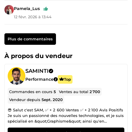
Pamela_Lus
12 févr. 2026 à 13:44
Plus de commentaires
À propos du vendeur
SAMINTI
Performance
Top
Commandes en cours
5
Ventes au total
2 700
Vendeur depuis
Sept. 2020
😎 Salut c'est SAM, ✅ + 2 600 Ventes ✅ + 2 100 Avis Positifs
Je suis un passionné des nouvelles technologies, et je suis
spécialisé en &quot;Graphisme&quot; ainsi qu'en
&quot;Montage vidéo&quot; avec un peu plus de 10 ans