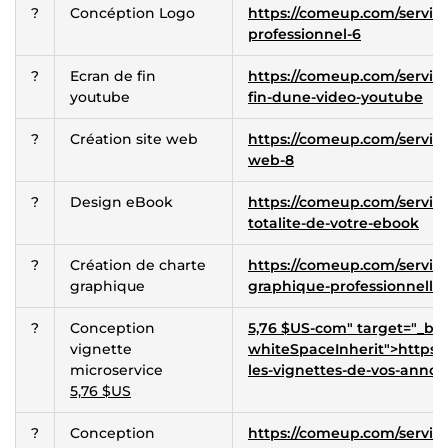
?
Concéption Logo
https://comeup.com/service
professionnel-6
?
Ecran de fin
https://comeup.com/service
youtube
fin-dune-video-youtube
?
Création site web
https://comeup.com/service
web-8
?
Design eBook
https://comeup.com/service
totalite-de-votre-ebook
?
Création de charte
https://comeup.com/service
graphique
graphique-professionnelle
?
Conception
5,76 $US-com" target="_blan
vignette
whiteSpaceInherit">https:/
microservice
les-vignettes-de-vos-annon
5,76 $US
?
Conception
https://comeup.com/service