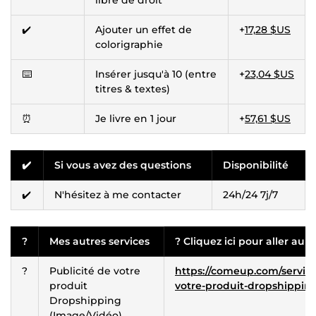
✔️
Ajouter un effet de
+
17,28 $US
colorigraphie
⌨️
Insérer jusqu'à 10 (entre
+
23,04 $US
titres & textes)
⏰
Je livre en 1 jour
+
57,61 $US
✔️
Si vous avez des questions
Disponibilité
✔️
N'hésitez à me contacter
24h/24 7j/7
?
Mes autres services
? Cliquez ici pour aller au s
?
Publicité de votre
https://comeup.com/service/
produit
votre-produit-dropshippin
Dropshipping
(Image/Vidéo)