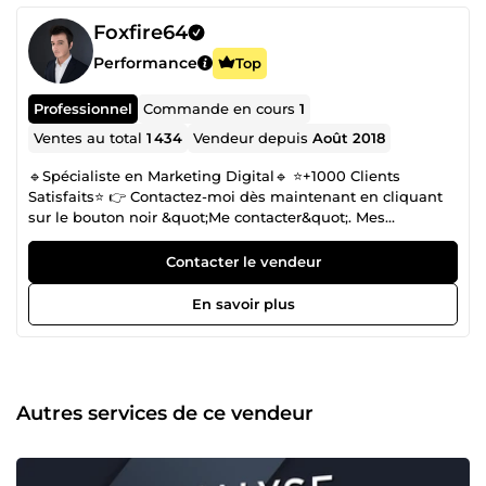
Foxfire64
Performance
Top
Professionnel
Commande en cours
1
Ventes au total
1 434
Vendeur depuis
Août 2018
🔹Spécialiste en Marketing Digital🔹 ⭐+1000 Clients
Satisfaits⭐ 👉 Contactez-moi dès maintenant en cliquant
sur le bouton noir &quot;Me contacter&quot;. Mes
spécialités : ✅ Media buying (Facebook ads et Google ads)
✅ E-commerce ✅ Copywriting ✅ Emailing ✅ Funnel
Contacter le vendeur
building Je me mets continuellement à jour sur les
nouvelles techniques et stratégies marketing, ce qui me
En savoir plus
permet d'avoir une analyse concrète et efficace. MES 5
GARANTIES ⤵️ ✓ Vendeur vérifié ✓ Des résultats concrets ✓
+1000 avis positifs ✓ Disponible 7j/7 ✓ Réponse rapide à
vos questions Au plaisir d'échanger avec vous sur votre
projet !
Autres services de ce vendeur