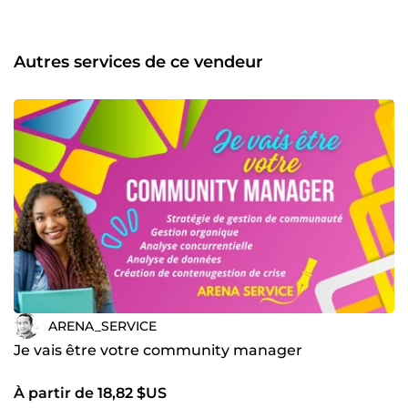
réseaux sociaux. Avec mon expertise en community
management, je vous aide à créer une communauté
engagée, à cibler votre audience de manière précise et à
maximiser vos conversions. Profitez d'une communication
Autres services de ce vendeur
cohérente, d'une image de marque renforcée et d'un
développement digital sur-mesure pour propulser votre
entreprise vers de nouveaux sommets.
ARENA_SERVICE
Je vais être votre community manager
À partir de 18,82 $US