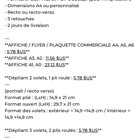
- Dimensions A4 ou personnalisé
- Recto ou recto-verso
- 3 retouches
- 2 jours de livraison
---
**AFFICHE / FLYER / PLAQUETTE COMMERCIALE A4, A5, A6
:
5,78 $US
**
**AFFICHE A3, A2 :
11,56 $US
**
**AFFICHE A1, A0 :
23,12 $US
**
**Dépliant 2 volets, 1 pli roulé :
5,78 $US
**
---
(portrait / recto verso)
Format plié : (LxH) ; 14,9 x 21 cm
Format ouvert (LxH) : 29,7 x 21 cm
Format des volets : extérieur = 14,9 +14,9 cm / intérieur =
14,9 +14,9 cm
**Dépliant 3 volets, 2 plis roulés :
5,78 $US
**
---