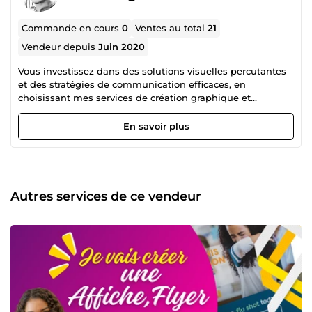
Commande en cours
0
Ventes au total
21
Vendeur depuis
Juin 2020
Vous investissez dans des solutions visuelles percutantes
et des stratégies de communication efficaces, en
choisissant mes services de création graphique et
marketing digital. ARENA SERVICE vous offre la possibilité
de booster votre visibilité grâce à des logos uniques, des
En savoir plus
supports visuels attractifs et une gestion optimale de vos
réseaux sociaux. Avec mon expertise en community
management, je vous aide à créer une communauté
engagée, à cibler votre audience de manière précise et à
maximiser vos conversions. Profitez d'une communication
Autres services de ce vendeur
cohérente, d'une image de marque renforcée et d'un
développement digital sur-mesure pour propulser votre
entreprise vers de nouveaux sommets.