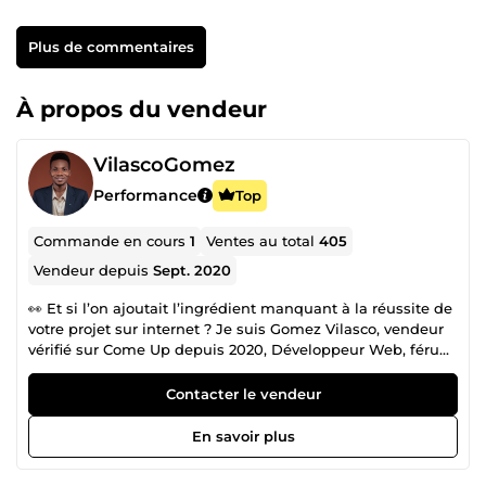
Plus de commentaires
À propos du vendeur
VilascoGomez
Performance
Top
Commande en cours
1
Ventes au total
405
Vendeur depuis
Sept. 2020
👀 Et si l’on ajoutait l’ingrédient manquant à la réussite de
votre projet sur internet ? Je suis Gomez Vilasco, vendeur
vérifié sur Come Up depuis 2020, Développeur Web, féru
du marketing digital et de la prospection en ligne avec
5ans d’expérience. J’aime accompagner les particuliers,
Contacter le vendeur
professionnels et les entreprises à construire et performer
leur business en ligne. Mes Statistiques 📊 sur Come Up ::
En savoir plus
🎯 Projets finalisés : ➕ de 355 ❤ Taux de satisfaction : 99% ✨
Score : 5 étoiles sur tous les services 🤝 Assistance : 100% (