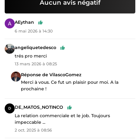
Aucun avis négatif
AEythan
6 mai 2026 à 14:30
angeliquetedesco
trés pro merci
13 mars 2026 à 08:25
Réponse de VilascoGomez
Merci à vous. Ce fut un plaisir pour moi. A la
prochaine !
DE_MATOS_NOTINCO
La relation commerciale et le job. Toujours
impeccable ...
2 oct. 2025 à 08:56