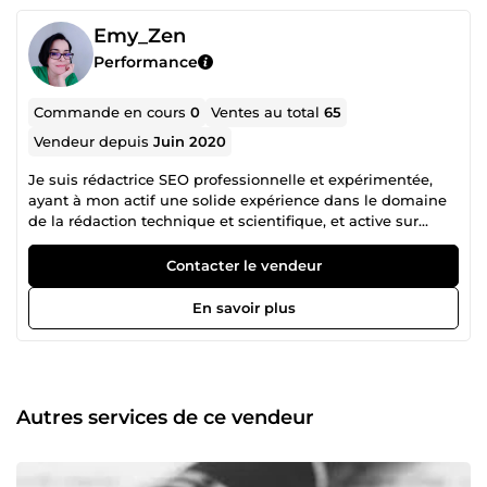
Emy_Zen
Performance
Commande en cours
0
Ventes au total
65
Vendeur depuis
Juin 2020
Je suis rédactrice SEO professionnelle et expérimentée,
ayant à mon actif une solide expérience dans le domaine
de la rédaction technique et scientifique, et active sur
différentes plateformes depuis 2018. Je me permets de
vous proposer mes services en rédaction scientifique. Je
Contacter le vendeur
suis disponible pour vous fournir des contenus qualitatifs,
uniques et professionnels, qui répondent à vos attentes.
En savoir plus
Vous pouvez compter sur mes compétences
rédactionnelles suivantes : Formatage HTML ;
Référencement naturel ; Optimisation SEO efficace et
basée sur une connaissance des langages de
programmation ; Des connaissances dans différents
Autres services de ce vendeur
domaines scientifiques ; Recherche et documentation ;
Respect des délais de livraison ; Je peux rédiger pour vous
des articles pour blogs, fiches techniques, contenus pour