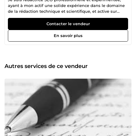
ayant à mon actif une solide expérience dans le domaine
de la rédaction technique et scientifique, et active sur
différentes plateformes depuis 2018. Je me permets de
vous proposer mes services en rédaction scientifique. Je
Contacter le vendeur
suis disponible pour vous fournir des contenus qualitatifs,
uniques et professionnels, qui répondent à vos attentes.
En savoir plus
Vous pouvez compter sur mes compétences
rédactionnelles suivantes : Formatage HTML ;
Référencement naturel ; Optimisation SEO efficace et
basée sur une connaissance des langages de
programmation ; Des connaissances dans différents
Autres services de ce vendeur
domaines scientifiques ; Recherche et documentation ;
Respect des délais de livraison ; Je peux rédiger pour vous
des articles pour blogs, fiches techniques, contenus pour
pages web, rapports scientifiques, etc. Je reste disponible
si vous acceptez une éventuelle collaboration.